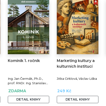
Kominík 1. ročník
Marketing kultury a
kulturních institucí
Ing. Jan Čermák, Ph.D.,
Jitka Cirklová, Václav Liška
prof. RNDr. Ing. Stanislav
Šťastník, CSc., Ph.D.
ZDARMA
249 Kč
DETAIL KNIHY
DETAIL KNIHY