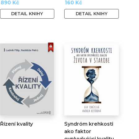
890 Kč
160 Kč
DETAIL KNIHY
DETAIL KNIHY
Řízení kvality
Syndróm krehkosti
ako faktor
ovplyvňujúci kvalitu…