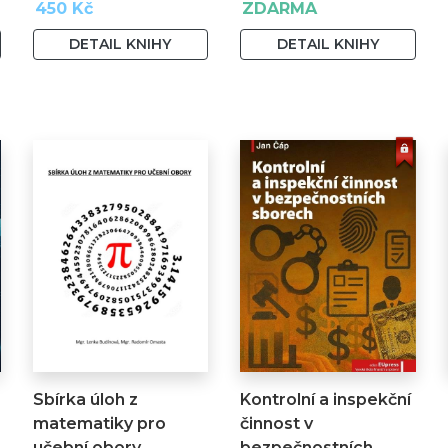
450 Kč
ZDARMA
DETAIL KNIHY
DETAIL KNIHY
Sbírka úloh z
Kontrolní a inspekční
matematiky pro
činnost v
učební obory
bezpečnostních…