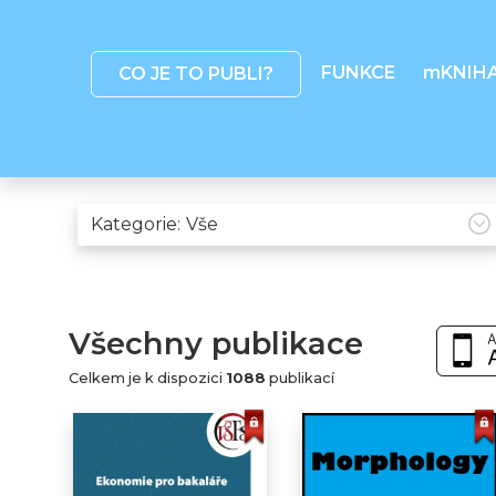
FUNKCE
mKNIH
CO JE TO PUBLI?
Kategorie:
Všechny publikace
Celkem je k dispozici
1088
publikací