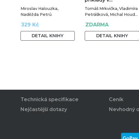
Miroslav Halouzka,
Tomáš Mrkvička, Vladimíra
Naděžda Petrů
Petrášková, Michal Houda,
Jan Fiala
329 Kč
ZDARMA
DETAIL KNIHY
DETAIL KNIHY
Technická specifikace
Ceník
Nejčastější dotazy
Nevhodný 