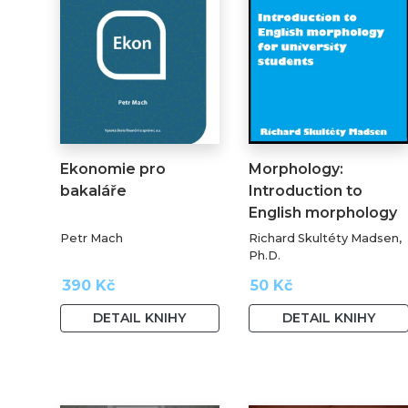
Ekonomie pro
Morphology:
bakaláře
Introduction to
English morphology
for…
Petr Mach
Richard Skultéty Madsen,
Ph.D.
390 Kč
50 Kč
DETAIL KNIHY
DETAIL KNIHY