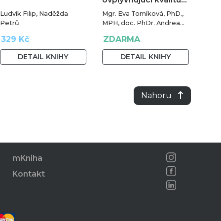
Ludvík Filip, Naděžda
Mgr. Eva Tomíková, PhD.,
Petrů
MPH, doc. PhDr. Andrea
Botíková, PhD., MPH, univ.
329 Kč
ZDARMA
prof.
DETAIL KNIHY
DETAIL KNIHY
Nahoru
mKniha
Kontakt