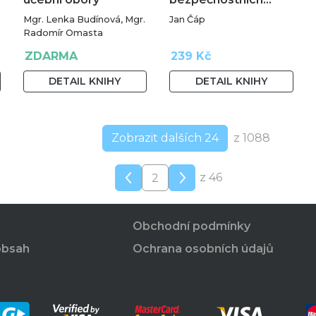
Mgr. Lenka Budínová, Mgr.
Jan Čáp
Radomír Omasta
ZDARMA
239 Kč
DETAIL KNIHY
DETAIL KNIHY
Zobrazit dalších 24
z 1088
z 46
Obchodní podmínky
obsah
Ochrana osobních údajů