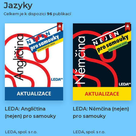
Jazyky
Celkem je k dispozici
96
publikací
LEDA: Angličtina
LEDA: Němčina (nejen)
(nejen) pro samouky
pro samouky
LEDA, spol. s r.o.
LEDA, spol. s r.o.