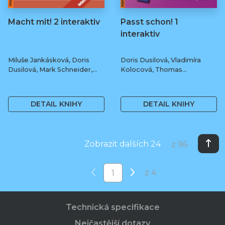
Macht mit! 2 interaktiv
Passt schon! 1
interaktiv
Miluše Jankásková, Doris
Doris Dusilová, Vladimíra
Dusilová, Mark Schneider,
Kolocová, Thomas
Jens Krüger
Haupenthal, Jens Krüger
288 Kč
388 Kč
DETAIL KNIHY
DETAIL KNIHY
Zobrazit dalších 24
z 96
z 4
Technická specifikace
Nejčastější dotazy