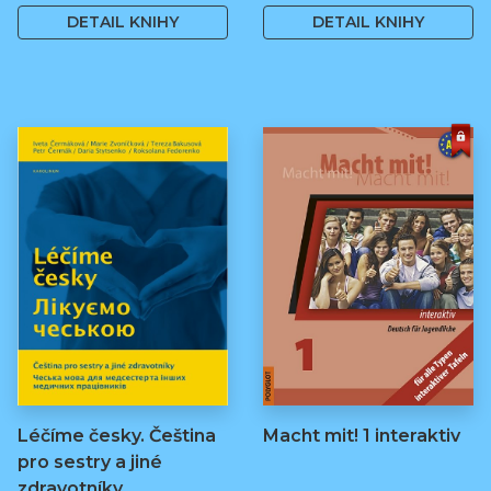
DETAIL KNIHY
DETAIL KNIHY
Léčíme česky. Čeština
Macht mit! 1 interaktiv
pro sestry a jiné
zdravotníky.…