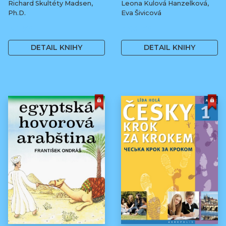
Richard Skultéty Madsen,
Leona Kulová Hanzelková,
Ph.D.
Eva Šivicová
50 Kč
360 Kč
DETAIL KNIHY
DETAIL KNIHY