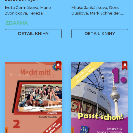
Iveta Čermáková, Marie
Miluše Jankásková, Doris
Zvoníčková, Tereza
Dusilová, Mark Schneider,
Bakusová, Petr Čermák,
Jens Krüger
ZDARMA
288 Kč
Daria Stytsenko, Roksolana
Fedorenko
DETAIL KNIHY
DETAIL KNIHY