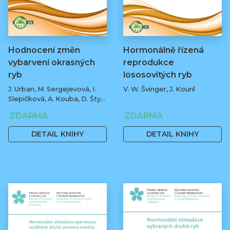
Hodnocení změn
Hormonálně řízená
vybarvení okrasných
reprodukce
ryb
lososovitých ryb
J. Urban, M. Sergejevová, I.
V. W. Švinger, J. Kouril
Slepičková, A. Kouba, D. Štys,
J. Masojídek
ZDARMA
ZDARMA
DETAIL KNIHY
DETAIL KNIHY