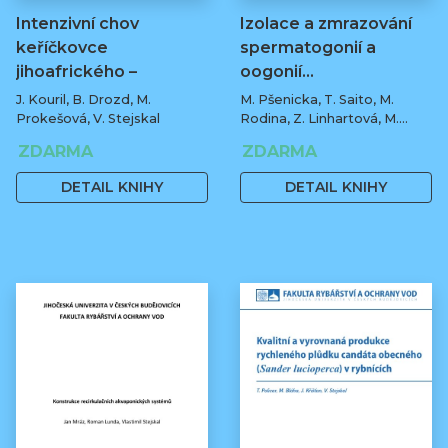
Intenzivní chov
Izolace a zmrazování
keříčkovce
spermatogonií a
jihoafrického –
oogonií…
sumečka…
J. Kouril, B. Drozd, M.
M. Pšenicka, T. Saito, M.
Prokešová, V. Stejskal
Rodina, Z. Linhartová, M.
Flajšhans
ZDARMA
ZDARMA
DETAIL KNIHY
DETAIL KNIHY