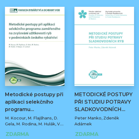
Metodické postupy při
METODICKÉ POSTUPY
aplikaci selekčního
PŘI STUDIU POTRAVY
programu…
SLADKOVODNÍCH…
M. Kocour, M. Flajšhans, D.
Peter Manko, Zdeněk
Gela, M. Rodina, M. Hulák, V.
Adámek
Kašpar, O. Linhart
ZDARMA
ZDARMA