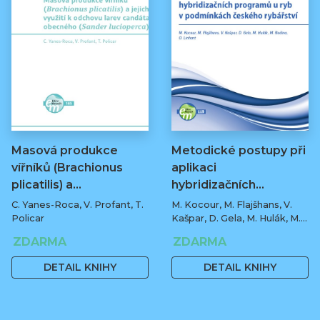
Masová produkce
Metodické postupy při
vířníků (Brachionus
aplikaci
plicatilis) a…
hybridizačních…
C. Yanes-Roca, V. Profant, T.
M. Kocour, M. Flajšhans, V.
Policar
Kašpar, D. Gela, M. Hulák, M.
Rodina, O. Linhart
ZDARMA
ZDARMA
DETAIL KNIHY
DETAIL KNIHY