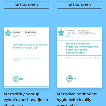
DETAIL KNIHY
DETAIL KNIHY
Metodický postup
Metodika hodnocení
vyšetřování havarijních
hygienické kvality
úhynů ryb
masa ryb z…