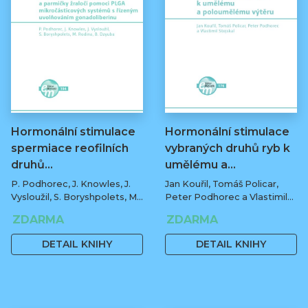
Hormonální stimulace
Hormonální stimulace
spermiace reofilních
vybraných druhů ryb k
druhů…
umělému a…
P. Podhorec, J. Knowles, J.
Jan Kouřil, Tomáš Policar,
Vysloužil, S. Boryshpolets, M.
Peter Podhorec a Vlastimil
Rodina, B. Dzyuba
Stejskal
ZDARMA
ZDARMA
DETAIL KNIHY
DETAIL KNIHY