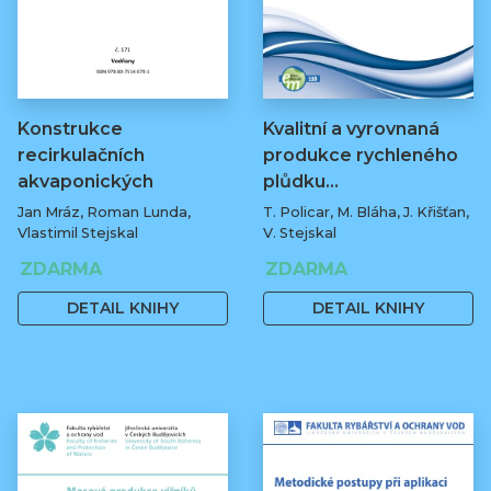
Konstrukce
Kvalitní a vyrovnaná
recirkulačních
produkce rychleného
akvaponických
plůdku…
systémů
Jan Mráz, Roman Lunda,
T. Policar, M. Bláha, J. Křišťan,
Vlastimil Stejskal
V. Stejskal
ZDARMA
ZDARMA
DETAIL KNIHY
DETAIL KNIHY