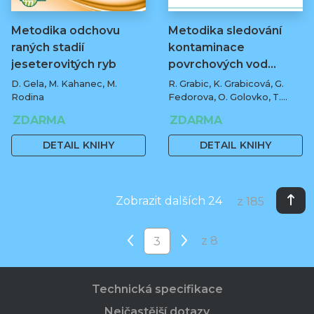
Metodika odchovu
Metodika sledování
raných stadií
kontaminace
jeseterovitých ryb
povrchových vod…
D. Gela, M. Kahanec, M.
R. Grabic, K. Grabicová, G.
Rodina
Fedorova, O. Golovko, T.
Randák
ZDARMA
ZDARMA
DETAIL KNIHY
DETAIL KNIHY
Zobrazit dalších 24
z 185
z 8
Technická specifikace
Nejčastější dotazy