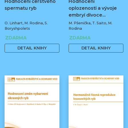
Hodnocení čerstvého
Hodnocení
spermatu ryb
oplozenosti a vývoje
embryí divoce…
O. Linhart, M. Rodina, S.
M. Pšenička, T. Saito, M.
Boryshpolets
Rodina
ZDARMA
ZDARMA
DETAIL KNIHY
DETAIL KNIHY