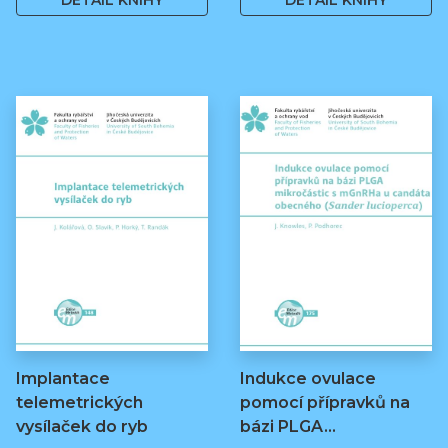
DETAIL KNIHY
DETAIL KNIHY
Implantace
Indukce ovulace
telemetrických
pomocí přípravků na
vysílaček do ryb
bázi PLGA…