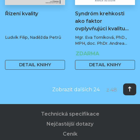
Řízení kvality
Syndróm krehkosti
ako faktor
ovplyvňujúci kvalitu…
Ludvík Filip, Naděžda Petrů
Mgr. Eva Tomíková, PhD.,
MPH, doc. PhDr. Andrea
Botíková, PhD., MPH, univ.
329 Kč
ZDARMA
prof.
DETAIL KNIHY
DETAIL KNIHY
Zobrazit dalších 24
z 48
Technická specifikace
Nejčastější dotazy
Ceník