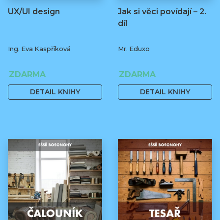
UX/UI design
Jak si věci povídají – 2.
díl
Ing. Eva Kaspříková
Mr. Eduxo
ZDARMA
ZDARMA
DETAIL KNIHY
DETAIL KNIHY