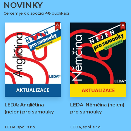
NOVINKY
Celkem je k dispozici
48
publikací
LEDA: Angličtina
LEDA: Němčina (nejen)
(nejen) pro samouky
pro samouky
LEDA, spol. s r.o.
LEDA, spol. s r.o.