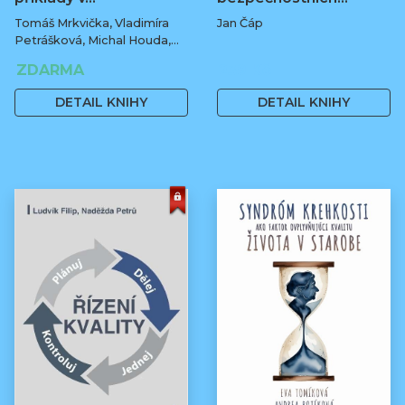
Tomáš Mrkvička, Vladimíra
Jan Čáp
Petrášková, Michal Houda,
Jan Fiala
ZDARMA
239 Kč
DETAIL KNIHY
DETAIL KNIHY