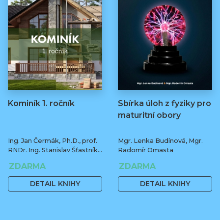
Kominík 1. ročník
Sbírka úloh z fyziky pro
maturitní obory
Ing. Jan Čermák, Ph.D., prof.
Mgr. Lenka Budínová, Mgr.
RNDr. Ing. Stanislav Šťastník,
Radomír Omasta
CSc., Ph.D.
ZDARMA
ZDARMA
DETAIL KNIHY
DETAIL KNIHY