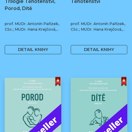
Trilogie Těhotenství,
Těhotenství
Porod, Dítě
prof. MUDr. Antonín Pařízek,
prof. MUDr. Antonín Pařízek,
CSc.; MUDr. Hana Krejčová,
CSc.; MUDr. Hana Krejčová,
Ph.D.; MUDr. Milena
Ph.D.; prof. MUDr. Tomáš
1 190 Kč
590 Kč
Dokoupilová; prof. MUDr.
Honzík, Ph.D. a kol.
Tomáš Honzík, Ph.D. a kol.
DETAIL KNIHY
DETAIL KNIHY