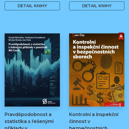
DETAIL KNIHY
DETAIL KNIHY
Pravděpodobnost a
Kontrolní a inspekční
statistika s řešenými
činnost v
příklady v…
bezpečnostních…