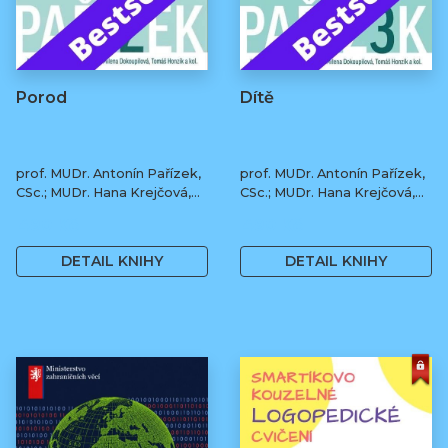
Porod
Dítě
prof. MUDr. Antonín Pařízek,
prof. MUDr. Antonín Pařízek,
CSc.; MUDr. Hana Krejčová,
CSc.; MUDr. Hana Krejčová,
Ph.D.; MUDr. Milena
Ph.D.; MUDr. Milena
490 Kč
490 Kč
Dokoupilová; prof. MUDr.
Dokoupilová; prof. MUDr.
Tomáš Honzík, Ph.D. a kol.
Tomáš Honzík, Ph.D. a kol.
DETAIL KNIHY
DETAIL KNIHY