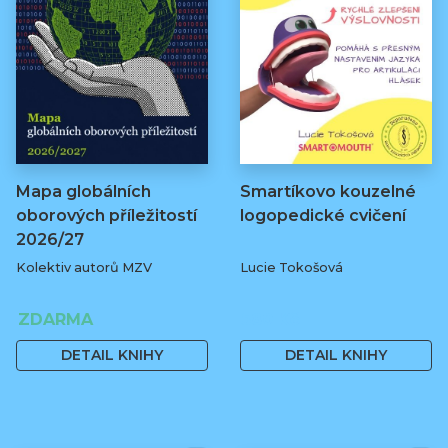
Mapa globálních
Smartíkovo kouzelné
oborových příležitostí
logopedické cvičení
2026/27
Kolektiv autorů MZV
Lucie Tokošová
ZDARMA
580 Kč
DETAIL KNIHY
DETAIL KNIHY