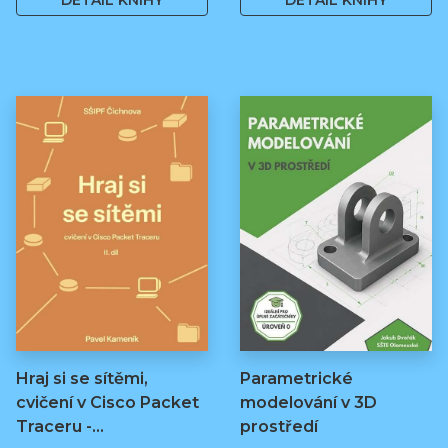
DETAIL KNIHY
DETAIL KNIHY
Hraj si se sítěmi,
Parametrické
cvičení v Cisco Packet
modelování v 3D
Traceru -…
prostředí