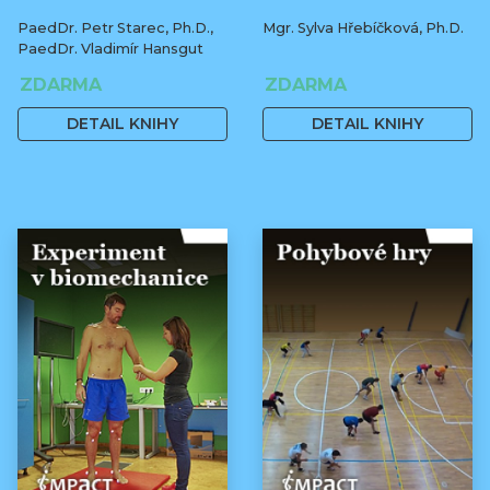
PaedDr. Petr Starec, Ph.D.,
Mgr. Sylva Hřebíčková, Ph.D.
PaedDr. Vladimír Hansgut
ZDARMA
ZDARMA
DETAIL KNIHY
DETAIL KNIHY