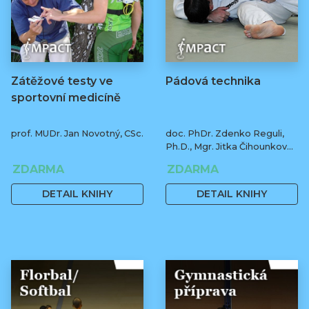
Zátěžové testy ve
Pádová technika
sportovní medicíně
prof. MUDr. Jan Novotný, CSc.
doc. PhDr. Zdenko Reguli,
Ph.D., Mgr. Jitka Čihounková,
Ph.D
ZDARMA
ZDARMA
DETAIL KNIHY
DETAIL KNIHY