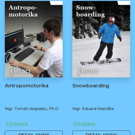
Antropomotorika
Snowboarding
Mgr. Tomáš Vespalec, Ph.D.
Mgr. Eduard Hrazdíra
ZDARMA
ZDARMA