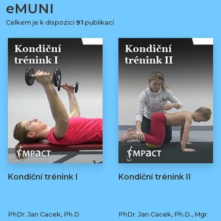
eMUNI
Celkem je k dispozici
91
publikací
Kondiční trénink I
Kondiční trénink II
PhDr. Jan Cacek, Ph.D
PhDr. Jan Cacek, Ph.D., Mgr.