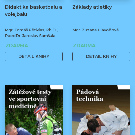
Didaktika basketbalu a
Základy atletiky
volejbalu
Mgr. Tomáš Pětivlas, Ph.D.,
Mgr. Zuzana Hlavoňová
PaedDr. Jaroslav Šamšula
ZDARMA
ZDARMA
DETAIL KNIHY
DETAIL KNIHY