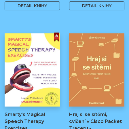
DETAIL KNIHY
DETAIL KNIHY
Smarty’s Magical
Hraj si se sítěmi,
Speech Therapy
cvičení v Cisco Packet
Exercises
Traceru -…