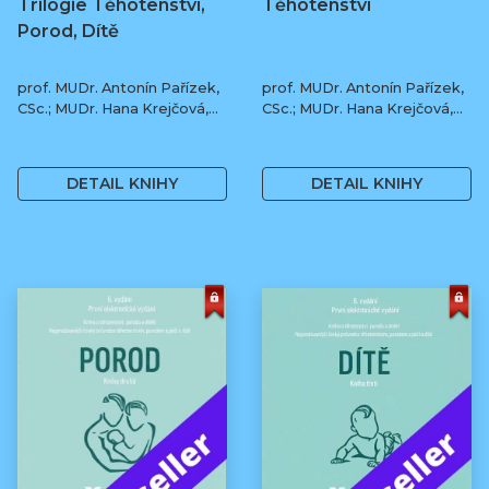
Trilogie Těhotenství,
Těhotenství
Porod, Dítě
prof. MUDr. Antonín Pařízek,
prof. MUDr. Antonín Pařízek,
CSc.; MUDr. Hana Krejčová,
CSc.; MUDr. Hana Krejčová,
Ph.D.; MUDr. Milena
Ph.D.; prof. MUDr. Tomáš
1 190 Kč
590 Kč
Dokoupilová; prof. MUDr.
Honzík, Ph.D. a kol.
Tomáš Honzík, Ph.D. a kol.
DETAIL KNIHY
DETAIL KNIHY