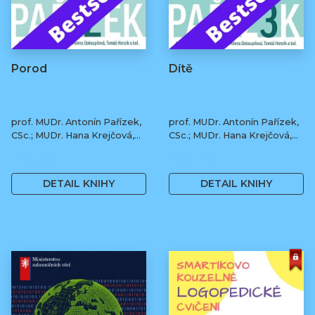
Porod
Dítě
prof. MUDr. Antonín Pařízek,
prof. MUDr. Antonín Pařízek,
CSc.; MUDr. Hana Krejčová,
CSc.; MUDr. Hana Krejčová,
Ph.D.; MUDr. Milena
Ph.D.; MUDr. Milena
490 Kč
490 Kč
Dokoupilová; prof. MUDr.
Dokoupilová; prof. MUDr.
Tomáš Honzík, Ph.D. a kol.
Tomáš Honzík, Ph.D. a kol.
DETAIL KNIHY
DETAIL KNIHY