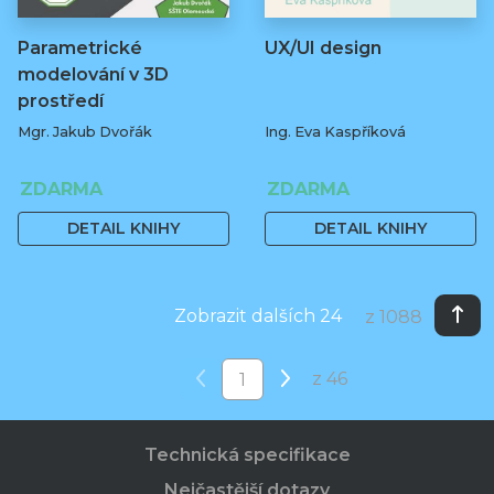
Parametrické
UX/UI design
modelování v 3D
prostředí
Mgr. Jakub Dvořák
Ing. Eva Kaspříková
ZDARMA
ZDARMA
DETAIL KNIHY
DETAIL KNIHY
Zobrazit dalších 24
z 1088
z 46
Technická specifikace
Nejčastější dotazy