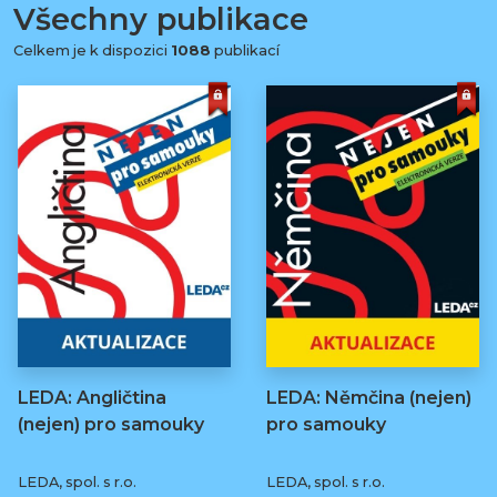
Všechny publikace
Celkem je k dispozici
1088
publikací
LEDA: Angličtina
LEDA: Němčina (nejen)
(nejen) pro samouky
pro samouky
LEDA, spol. s r.o.
LEDA, spol. s r.o.