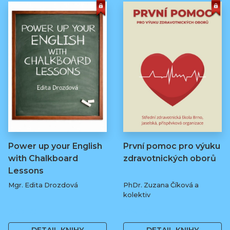
Power up your English
První pomoc pro výuku
with Chalkboard
zdravotnických oborů
Lessons
Mgr. Edita Drozdová
PhDr. Zuzana Číková a
kolektiv
369 Kč
250 Kč