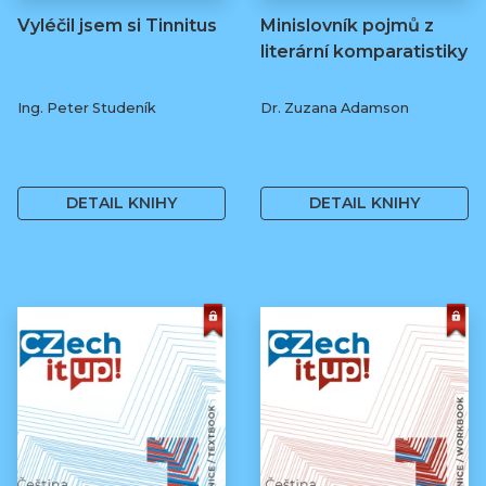
Vyléčil jsem si Tinnitus
Minislovník pojmů z
literární komparatistiky
Ing. Peter Studeník
Dr. Zuzana Adamson
279 Kč
250 Kč
DETAIL KNIHY
DETAIL KNIHY