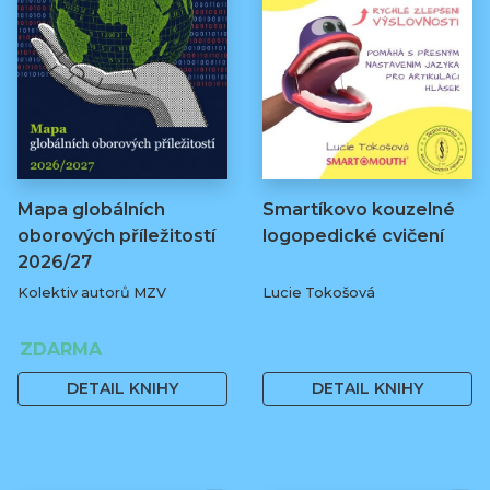
Mapa globálních
Smartíkovo kouzelné
oborových příležitostí
logopedické cvičení
2026/27
Kolektiv autorů MZV
Lucie Tokošová
ZDARMA
580 Kč
DETAIL KNIHY
DETAIL KNIHY