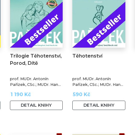
Trilogie Těhotenství,
Těhotenství
Porod, Dítě
prof. MUDr. Antonín
prof. MUDr. Antonín
Pařízek, CSc.; MUDr. Hana
Pařízek, CSc.; MUDr. Hana
Krejčová, Ph.D.; MUDr.
Krejčová, Ph.D.; prof.
1 190 Kč
590 Kč
Milena Dokoupilová; prof.
MUDr. Tomáš Honzík,
MUDr. Tomáš Honzík,
Ph.D. a kol.
DETAIL KNIHY
DETAIL KNIHY
Ph.D. a kol.