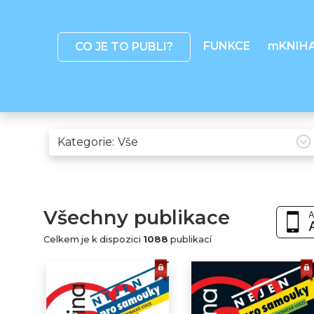
FUNKCE
mKNIH
CO JE TO PUBLI?
Kategorie:
Všechny publikace
Celkem je k dispozici
1088
publikací