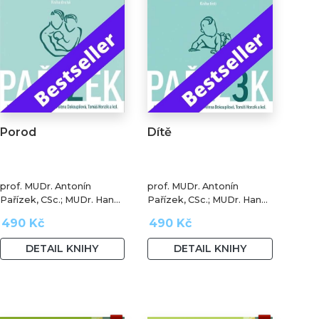
Porod
Dítě
prof. MUDr. Antonín
prof. MUDr. Antonín
Pařízek, CSc.; MUDr. Hana
Pařízek, CSc.; MUDr. Hana
Krejčová, Ph.D.; MUDr.
Krejčová, Ph.D.; MUDr.
490 Kč
490 Kč
Milena Dokoupilová; prof.
Milena Dokoupilová; prof.
MUDr. Tomáš Honzík,
MUDr. Tomáš Honzík,
DETAIL KNIHY
DETAIL KNIHY
Ph.D. a kol.
Ph.D. a kol.