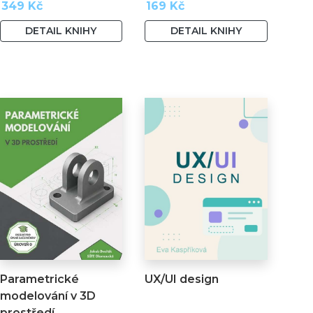
349 Kč
169 Kč
DETAIL KNIHY
DETAIL KNIHY
Parametrické
UX/UI design
modelování v 3D
prostředí