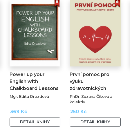
Power up your
První pomoc pro
English with
výuku
Chalkboard Lessons
zdravotnických
oborů
Mgr. Edita Drozdová
PhDr. Zuzana Číková a
kolektiv
369 Kč
250 Kč
DETAIL KNIHY
DETAIL KNIHY