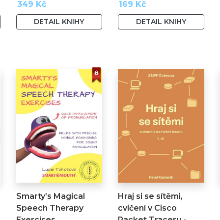
349 Kč
169 Kč
DETAIL KNIHY
DETAIL KNIHY
Smarty’s Magical
Hraj si se sítěmi,
Speech Therapy
cvičení v Cisco
Exercises
Packet Traceru -…