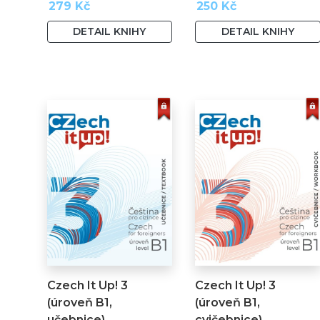
279 Kč
250 Kč
DETAIL KNIHY
DETAIL KNIHY
Czech It Up! 3
Czech It Up! 3
(úroveň B1,
(úroveň B1,
učebnice)
cvičebnice)