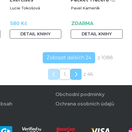
Lucie Tokošová
Pavel Kameník
580 Kč
ZDARMA
DETAIL KNIHY
DETAIL KNIHY
Zobrazit dalších 24
z 1088
z 46
Obchodní podmínky
obsah
Ochrana osobních údajů