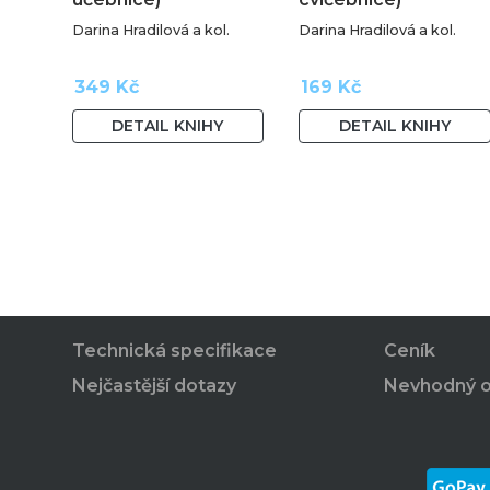
Darina Hradilová a kol.
Darina Hradilová a kol.
349 Kč
169 Kč
DETAIL KNIHY
DETAIL KNIHY
Technická specifikace
Ceník
Nejčastější dotazy
Nevhodný 