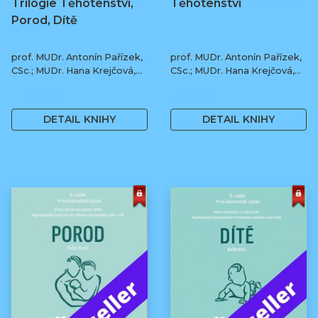
Trilogie Těhotenství,
Těhotenství
Porod, Dítě
prof. MUDr. Antonín Pařízek,
prof. MUDr. Antonín Pařízek,
CSc.; MUDr. Hana Krejčová,
CSc.; MUDr. Hana Krejčová,
Ph.D.; MUDr. Milena
Ph.D.; prof. MUDr. Tomáš
1 190 Kč
590 Kč
Dokoupilová; prof. MUDr.
Honzík, Ph.D. a kol.
Tomáš Honzík, Ph.D. a kol.
DETAIL KNIHY
DETAIL KNIHY