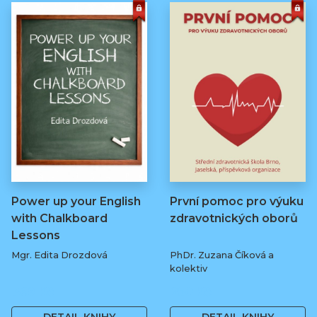
Power up your English
První pomoc pro výuku
with Chalkboard
zdravotnických oborů
Lessons
Mgr. Edita Drozdová
PhDr. Zuzana Číková a
kolektiv
369 Kč
250 Kč