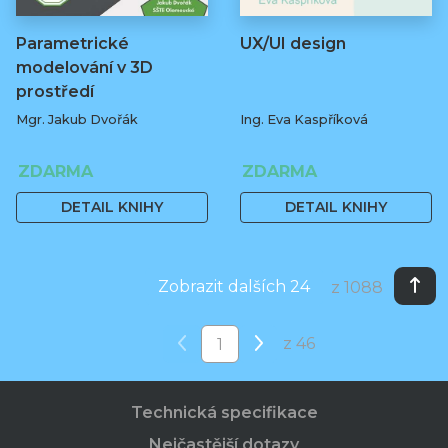
Parametrické
UX/UI design
modelování v 3D
prostředí
Mgr. Jakub Dvořák
Ing. Eva Kaspříková
ZDARMA
ZDARMA
DETAIL KNIHY
DETAIL KNIHY
Zobrazit dalších 24
z 1088
z 46
Technická specifikace
Nejčastější dotazy