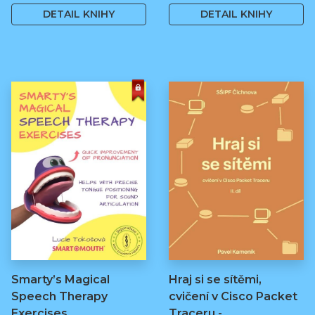
DETAIL KNIHY
DETAIL KNIHY
Smarty’s Magical
Hraj si se sítěmi,
Speech Therapy
cvičení v Cisco Packet
Exercises
Traceru -…