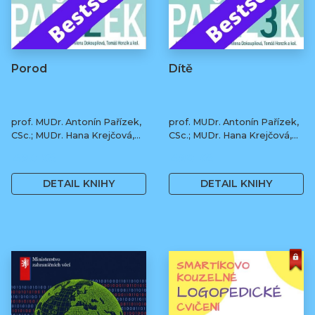
Porod
Dítě
prof. MUDr. Antonín Pařízek,
prof. MUDr. Antonín Pařízek,
CSc.; MUDr. Hana Krejčová,
CSc.; MUDr. Hana Krejčová,
Ph.D.; MUDr. Milena
Ph.D.; MUDr. Milena
490 Kč
490 Kč
Dokoupilová; prof. MUDr.
Dokoupilová; prof. MUDr.
Tomáš Honzík, Ph.D. a kol.
Tomáš Honzík, Ph.D. a kol.
DETAIL KNIHY
DETAIL KNIHY