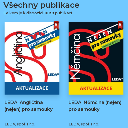
Všechny publikace
Celkem je k dispozici
1088
publikací
LEDA: Angličtina
LEDA: Němčina (nejen)
(nejen) pro samouky
pro samouky
LEDA, spol. s r.o.
LEDA, spol. s r.o.