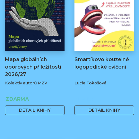
Mapa globálních
Smartíkovo kouzelné
oborových příležitostí
logopedické cvičení
2026/27
Kolektiv autorů MZV
Lucie Tokošová
ZDARMA
580 Kč
DETAIL KNIHY
DETAIL KNIHY