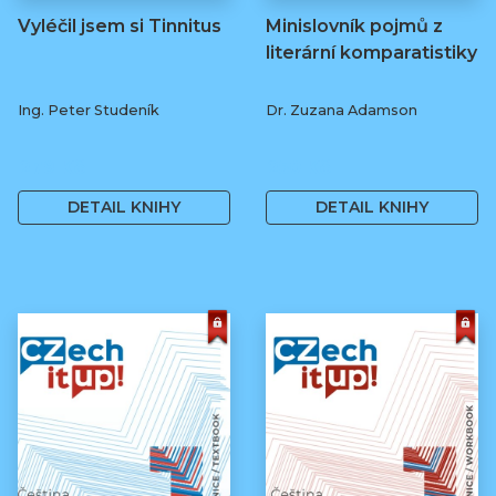
Vyléčil jsem si Tinnitus
Minislovník pojmů z
literární komparatistiky
Ing. Peter Studeník
Dr. Zuzana Adamson
279 Kč
250 Kč
DETAIL KNIHY
DETAIL KNIHY