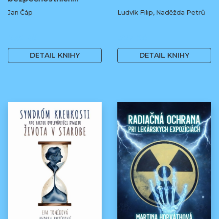
Jan Čáp
Ludvík Filip, Naděžda Petrů
239 Kč
329 Kč
DETAIL KNIHY
DETAIL KNIHY