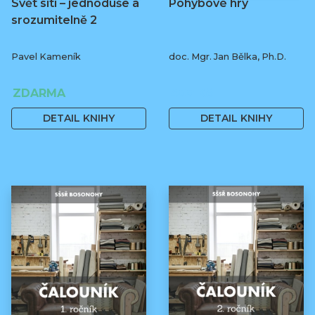
Svět sítí – jednoduše a
Pohybové hry
srozumitelně 2
Pavel Kameník
doc. Mgr. Jan Bělka, Ph.D.
ZDARMA
400 Kč
DETAIL KNIHY
DETAIL KNIHY