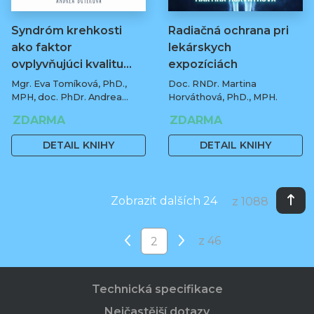
Syndróm krehkosti
Radiačná ochrana pri
ako faktor
lekárskych
ovplyvňujúci kvalitu…
expozíciách
Mgr. Eva Tomíková, PhD.,
Doc. RNDr. Martina
MPH, doc. PhDr. Andrea
Horváthová, PhD., MPH.
Botíková, PhD., MPH, univ.
ZDARMA
ZDARMA
prof.
DETAIL KNIHY
DETAIL KNIHY
Zobrazit dalších 24
z 1088
z 46
Technická specifikace
Nejčastější dotazy