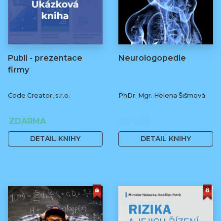
Publi - prezentace
Neurologopedie
firmy
Code Creator, s.r.o.
PhDr. Mgr. Helena Šišmová
ZDARMA
890 Kč
DETAIL KNIHY
DETAIL KNIHY