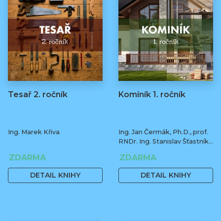
Tesař 2. ročník
Kominík 1. ročník
Ing. Marek Křiva
Ing. Jan Čermák, Ph.D., prof.
RNDr. Ing. Stanislav Šťastník,
CSc., Ph.D.
ZDARMA
ZDARMA
DETAIL KNIHY
DETAIL KNIHY