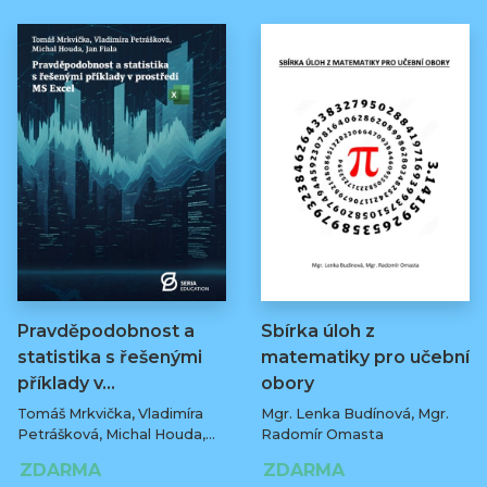
Pravděpodobnost a
Sbírka úloh z
statistika s řešenými
matematiky pro učební
příklady v…
obory
Tomáš Mrkvička, Vladimíra
Mgr. Lenka Budínová, Mgr.
Petrášková, Michal Houda,
Radomír Omasta
Jan Fiala
ZDARMA
ZDARMA