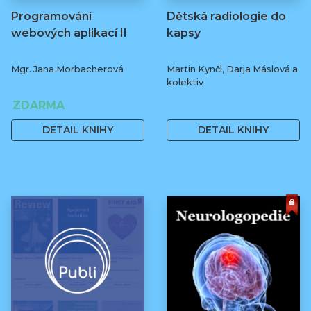
Programování
Dětská radiologie do
webových aplikací II
kapsy
Mgr. Jana Morbacherová
Martin Kynčl, Darja Máslová a
kolektiv
ZDARMA
450 Kč
DETAIL KNIHY
DETAIL KNIHY