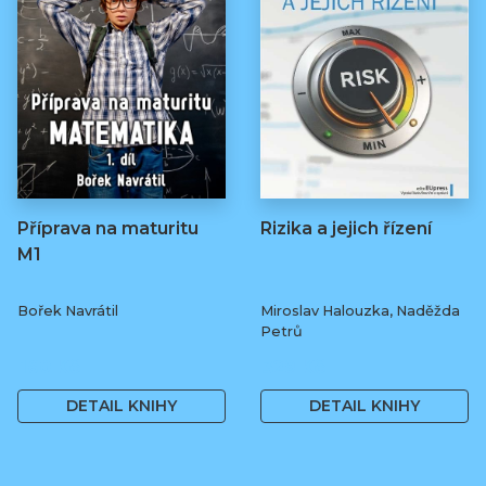
Příprava na maturitu
Rizika a jejich řízení
M1
Bořek Navrátil
Miroslav Halouzka, Naděžda
Petrů
160 Kč
329 Kč
DETAIL KNIHY
DETAIL KNIHY