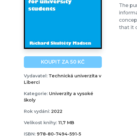
The pur
inform
concept
that it
KOUPIT ZA 50 KČ
Vydavatel:
Technická univerzita v
Liberci
Kategorie:
Univerzity a vysoké
školy
Rok vydání:
2022
Velikost knihy:
11,7 MB
ISBN:
978-80-7494-591-5