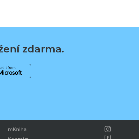
ažení zdarma.
mKniha