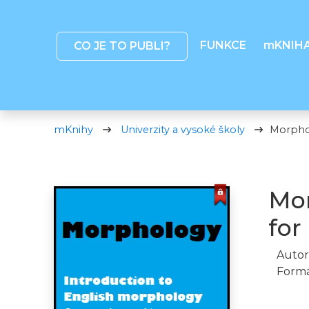
FUNKCE
mKNIH
CO JE TO PUBLI?
mKnihy
Univerzity a vysoké školy
Morphol
Mor
for
Autor
Formá