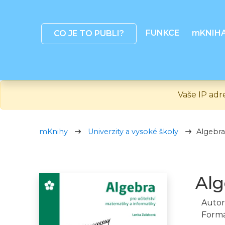
FUNKCE
mKNIH
CO JE TO PUBLI?
Vaše IP adr
mKnihy
Univerzity a vysoké školy
Algebra
Alg
Autor
Formá