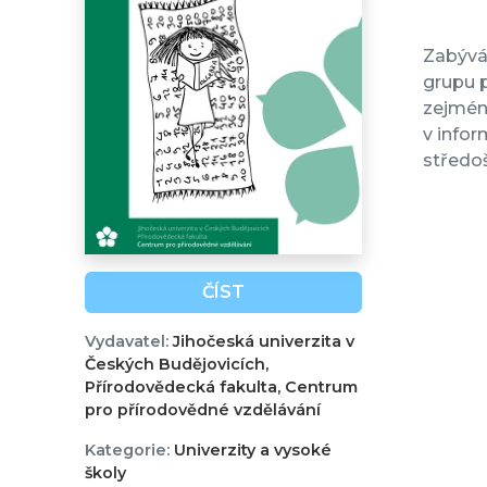
Zabývám
grupu p
zejmén
v infor
středoš
ČÍST
Vydavatel:
Jihočeská univerzita v
Českých Budějovicích,
Přírodovědecká fakulta, Centrum
pro přírodovědné vzdělávání
Kategorie:
Univerzity a vysoké
školy