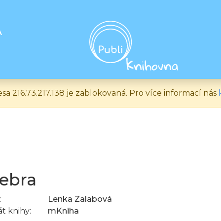
A
esa 216.73.217.138 je zablokovaná. Pro více informací nás
ebra
:
Lenka Zalabová
t knihy:
mKniha