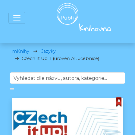
mKnihy
Jazyky
Czech It Up! 1 (úroveň A1, učebnice)