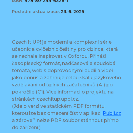
ISBN:
978-80-244-6326-1
Poslední aktualizace:
23. 6. 2025
Czech it UP! je moderní a komplexní série
učebnic a cvičebnic češtiny pro cizince, která
se nechala inspirovat v Oxfordu. Přináší
časopisecký formát, nadčasová a soudobá
témata, web s doprovodnými audii a videi
jako bonus a zahrnuje celou škálu jazykového
vzdělávání od úplných začátečníků (A1) po
pokročilé (C1). Více informací o projektu na
stránkách czechitup.upol.cz.
(Jde o verzi ve statickém PDF formátu,
kterou lze bez omezení číst v aplikaci
Publi.cz
a zároveň nelze PDF soubor stáhnout přímo
do zařízení.)