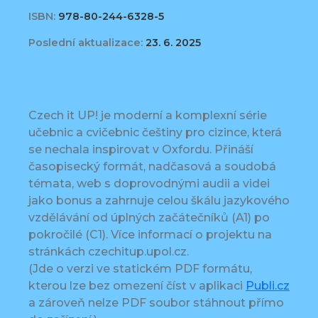
ISBN:
978-80-244-6328-5
Poslední aktualizace:
23. 6. 2025
Czech it UP! je moderní a komplexní série
učebnic a cvičebnic češtiny pro cizince, která
se nechala inspirovat v Oxfordu. Přináší
časopisecký formát, nadčasová a soudobá
témata, web s doprovodnými audii a videi
jako bonus a zahrnuje celou škálu jazykového
vzdělávání od úplných začátečníků (A1) po
pokročilé (C1). Více informací o projektu na
stránkách czechitup.upol.cz.
(Jde o verzi ve statickém PDF formátu,
kterou lze bez omezení číst v aplikaci
Publi.cz
a zároveň nelze PDF soubor stáhnout přímo