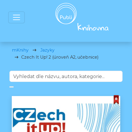
mKnihy
Jazyky
Czech It Up! 2 (úroveň A2, učebnice)