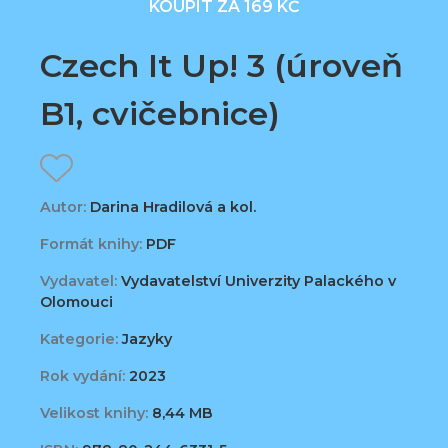
KOUPIT ZA 169 KČ
Czech It Up! 3 (úroveň
B1, cvičebnice)
Autor:
Darina Hradilová a kol.
Formát knihy:
PDF
Vydavatel:
Vydavatelství Univerzity Palackého v
Olomouci
Kategorie:
Jazyky
Rok vydání:
2023
Velikost knihy:
8,44 MB