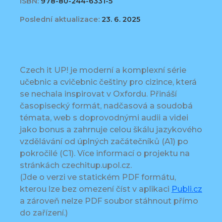
ISBN:
978-80-244-6331-5
Poslední aktualizace:
23. 6. 2025
Czech it UP! je moderní a komplexní série
učebnic a cvičebnic češtiny pro cizince, která
se nechala inspirovat v Oxfordu. Přináší
časopisecký formát, nadčasová a soudobá
témata, web s doprovodnými audii a videi
jako bonus a zahrnuje celou škálu jazykového
vzdělávání od úplných začátečníků (A1) po
pokročilé (C1). Více informací o projektu na
stránkách czechitup.upol.cz.
(Jde o verzi ve statickém PDF formátu,
kterou lze bez omezení číst v aplikaci
Publi.cz
a zároveň nelze PDF soubor stáhnout přímo
do zařízení.)