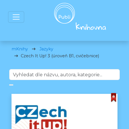
mKnihy
Jazyky
Czech It Up! 3 (úroveň B1, cvičebnice)