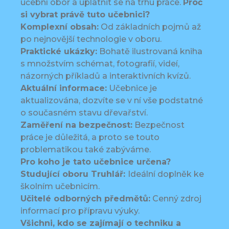
učební obor a uplatnit se na trhu práce.
Proč
si vybrat právě tuto učebnici?
Komplexní obsah:
Od základních pojmů až
po nejnovější technologie v oboru.
Praktické ukázky:
Bohatě ilustrovaná kniha
s množstvím schémat, fotografií, videí,
názorných příkladů a interaktivních kvízů.
Aktuální informace:
Učebnice je
aktualizována, dozvíte se v ní vše podstatné
o současném stavu dřevařství.
Zaměření na bezpečnost:
Bezpečnost
práce je důležitá, a proto se touto
problematikou také zabýváme.
Pro koho je tato učebnice určena?
Studující oboru Truhlář:
Ideální doplněk ke
školním učebnicím.
Učitelé odborných předmětů:
Cenný zdroj
informací pro přípravu výuky.
Všichni, kdo se zajímají o techniku a