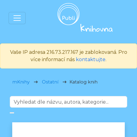
Vaše IP adresa 216.73.217.167 je zablokovaná. Pro
více informací nás
kontaktujte
.
mKnihy
Ostatní
Katalog knih