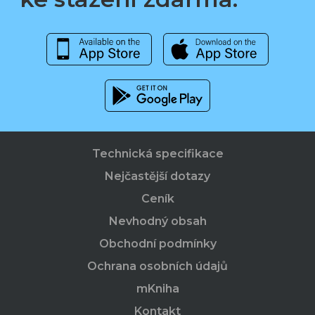
Technická specifikace
Nejčastější dotazy
Ceník
Nevhodný obsah
Obchodní podmínky
Ochrana osobních údajů
mKniha
Kontakt