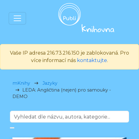
Vaše IP adresa 216.73.216.150 je zablokovaná. Pro
více informací nás
kontaktujte
.
mKnihy
Jazyky
LEDA: Angličtina (nejen) pro samouky -
DEMO