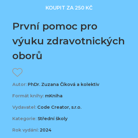
KOUPIT ZA 250 KČ
První pomoc pro
výuku zdravotnických
oborů
Autor:
PhDr. Zuzana Číková a kolektiv
Formát knihy:
mKniha
Vydavatel:
Code Creator, s.r.o.
Kategorie:
Střední školy
Rok vydání:
2024