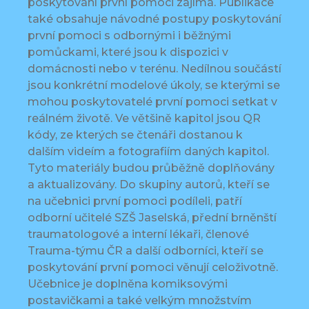
poskytování první pomoci zajímá. Publikace
také obsahuje návodné postupy poskytování
první pomoci s odbornými i běžnými
pomůckami, které jsou k dispozici v
domácnosti nebo v terénu. Nedílnou součástí
jsou konkrétní modelové úkoly, se kterými se
mohou poskytovatelé první pomoci setkat v
reálném životě. Ve většině kapitol jsou QR
kódy, ze kterých se čtenáři dostanou k
dalším videím a fotografiím daných kapitol.
Tyto materiály budou průběžně doplňovány
a aktualizovány. Do skupiny autorů, kteří se
na učebnici první pomoci podíleli, patří
odborní učitelé SZŠ Jaselská, přední brněnští
traumatologové a interní lékaři, členové
Trauma-týmu ČR a další odborníci, kteří se
poskytování první pomoci věnují celoživotně.
Učebnice je doplněna komiksovými
postavičkami a také velkým množstvím