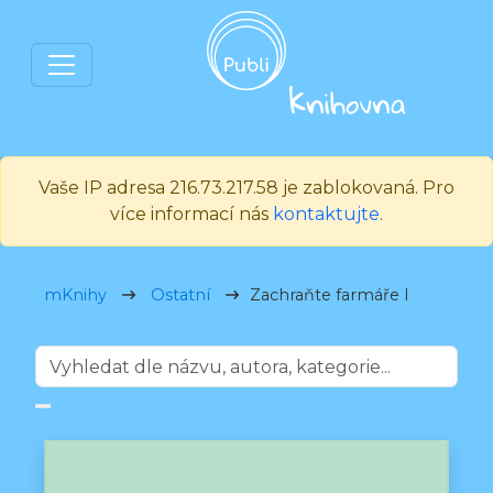
Vaše IP adresa 216.73.217.58 je zablokovaná. Pro
více informací nás
kontaktujte
.
mKnihy
Ostatní
Zachraňte farmáře I