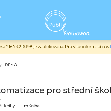
A
esa 216.73.216.198 je zablokovaná. Pro více informací nás
ly - DEMO
omatizace pro střední šk
:
t knihy:
mKniha