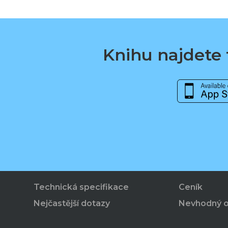
Knihu najdete t
Technická specifikace
Ceník
Nejčastější dotazy
Nevhodný 