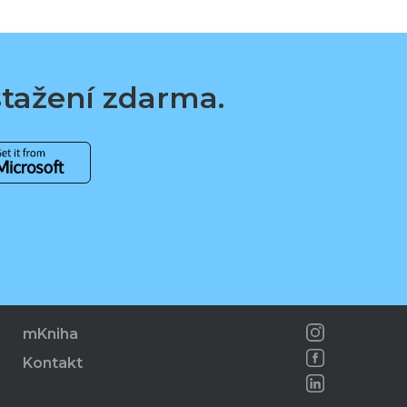
 stažení zdarma.
mKniha
Kontakt