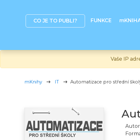
FUNKCE
mKNIH
CO JE TO PUBLI?
Vaše IP adr
mKnihy
IT
Automatizace pro střední ško
Aut
Autor
Formá