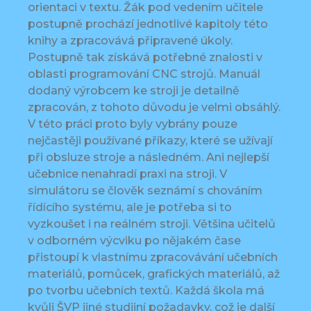
orientaci v textu. Žák pod vedením učitele
postupně prochází jednotlivé kapitoly této
knihy a zpracovává připravené úkoly.
Postupně tak získává potřebné znalosti v
oblasti programování CNC strojů. Manuál
dodaný výrobcem ke stroji je detailně
zpracován, z tohoto důvodu je velmi obsáhlý.
V této práci proto byly vybrány pouze
nejčastěji používané příkazy, které se užívají
při obsluze stroje a následném. Ani nejlepší
učebnice nenahradí praxi na stroji. V
simulátoru se člověk seznámí s chováním
řídícího systému, ale je potřeba si to
vyzkoušet i na reálném stroji. Většina učitelů
v odborném výcviku po nějakém čase
přistoupí k vlastnímu zpracovávání učebních
materiálů, pomůcek, grafických materiálů, až
po tvorbu učebních textů. Každá škola má
kvůli ŠVP jiné studijní požadavky, což je další