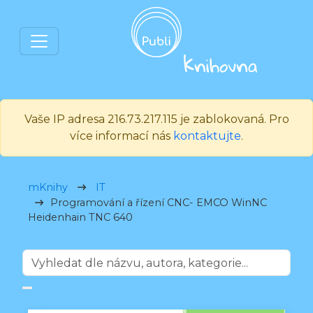
Vaše IP adresa 216.73.217.115 je zablokovaná. Pro
více informací nás
kontaktujte
.
mKnihy
IT
Programování a řízení CNC- EMCO WinNC
Heidenhain TNC 640