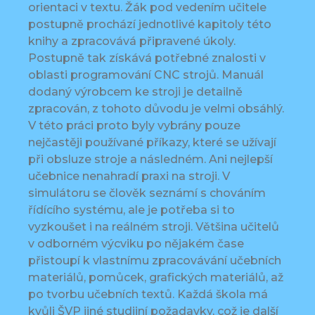
orientaci v textu. Žák pod vedením učitele
postupně prochází jednotlivé kapitoly této
knihy a zpracovává připravené úkoly.
Postupně tak získává potřebné znalosti v
oblasti programování CNC strojů. Manuál
dodaný výrobcem ke stroji je detailně
zpracován, z tohoto důvodu je velmi obsáhlý.
V této práci proto byly vybrány pouze
nejčastěji používané příkazy, které se užívají
při obsluze stroje a následném. Ani nejlepší
učebnice nenahradí praxi na stroji. V
simulátoru se člověk seznámí s chováním
řídícího systému, ale je potřeba si to
vyzkoušet i na reálném stroji. Většina učitelů
v odborném výcviku po nějakém čase
přistoupí k vlastnímu zpracovávání učebních
materiálů, pomůcek, grafických materiálů, až
po tvorbu učebních textů. Každá škola má
kvůli ŠVP jiné studijní požadavky, což je další