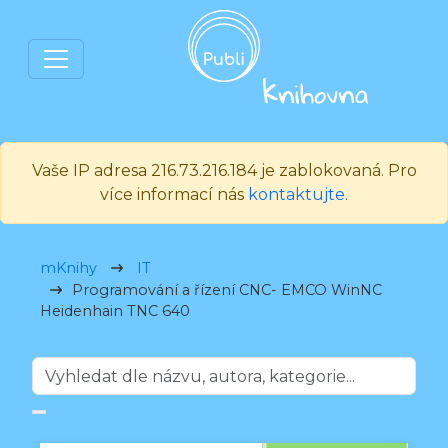
Vaše IP adresa 216.73.216.184 je zablokovaná. Pro
více informací nás
kontaktujte
.
mKnihy
IT
Programování a řízení CNC- EMCO WinNC
Heidenhain TNC 640