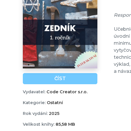
Respon
Učebn
úvodní 
minimu
vytyčov
technic
výklad,
a návaz
ČÍST
Vydavatel:
Code Creator s.r.o.
Kategorie:
Ostatní
Rok vydání:
2025
Velikost knihy:
85,58 MB