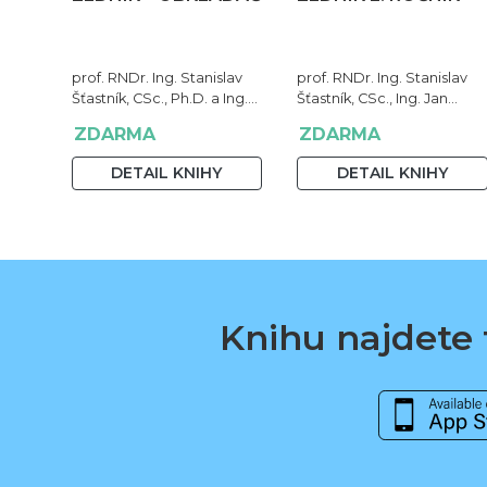
prof. RNDr. Ing. Stanislav
prof. RNDr. Ing. Stanislav
Šťastník, CSc., Ph.D. a Ing.
Šťastník, CSc., Ing. Jan
Jan Čermák, Ph.D.
Čermák, Ph.D., Bc. Jiří
ZDARMA
ZDARMA
Stehno
DETAIL KNIHY
DETAIL KNIHY
Knihu najdete t