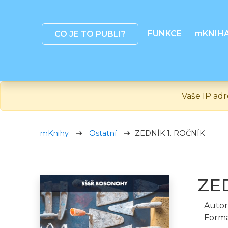
FUNKCE
mKNIH
CO JE TO PUBLI?
Vaše IP adr
mKnihy
Ostatní
ZEDNÍK 1. ROČNÍK
ZE
Autor
Formá