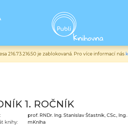
A
esa 216.73.216.50 je zablokovaná. Pro více informací nás
k
DNÍK 1. ROČNÍK
:
prof. RNDr. Ing. Stanislav Šťastník, CSc., Ing
t knihy:
mKniha