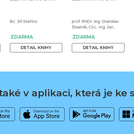
Bc. Jiří Stehno
prof. RNDr. Ing. Stanislav
Šťastník, CSc., Ing. Jan
Čermák, Ph.D., Bc. Jiří
ZDARMA
ZDARMA
Stehno
DETAIL KNIHY
DETAIL KNIHY
aké v aplikaci, která je ke