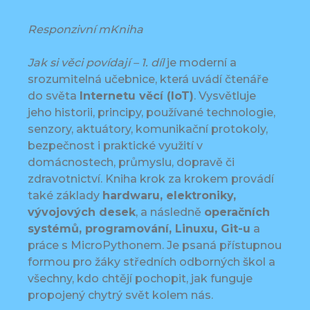
Responzivní mKniha
Jak si věci povídají – 1. díl
je moderní a
srozumitelná učebnice, která uvádí čtenáře
do světa
Internetu věcí (IoT)
. Vysvětluje
jeho historii, principy, používané technologie,
senzory, aktuátory, komunikační protokoly,
bezpečnost i praktické využití v
domácnostech, průmyslu, dopravě či
zdravotnictví. Kniha krok za krokem provádí
také základy
hardwaru, elektroniky,
vývojových desek
, a následně
operačních
systémů, programování, Linuxu, Git-u
a
práce s MicroPythonem. Je psaná přístupnou
formou pro žáky středních odborných škol a
všechny, kdo chtějí pochopit, jak funguje
propojený chytrý svět kolem nás.