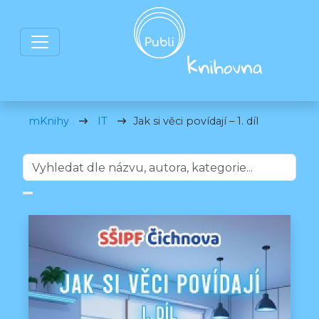
mKnihy
IT
Jak si věci povídají – 1. díl