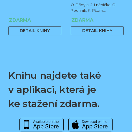
O. Přibyla, J. Lněnička, O.
Pechník, K. Pšorn
Zákopčanová
ZDARMA
ZDARMA
DETAIL KNIHY
DETAIL KNIHY
Knihu najdete také
v aplikaci, která je
ke stažení zdarma.