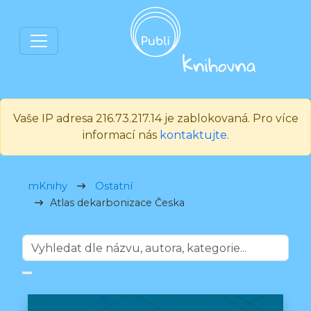
Vaše IP adresa 216.73.217.14 je zablokovaná. Pro více
informací nás
kontaktujte
.
mKnihy
Ostatní
Atlas dekarbonizace Česka