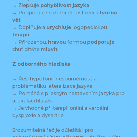
→ Zlepšuje
pohyblivost
jazyka
→ Podporuje srozumitelnost řeči a
tvorbu
vět
→ Doplňuje a
urychluje
logopedickou
terapii
→ Přirozenou,
hravou
formou
podporuje
chuť dítěte
mluvit
Z odborného hlediska
→ Řeší hypotonii, nesouměrnost a
problematiku lateralizace jazyka
→ Pomáhá s přesným nastavením jazyka pro
artikulaci hlásek
→ Je vhodné při terapii orální a verbální
dyspraxie a dysartrie
Srozumitelná řeč je důležitá i pro