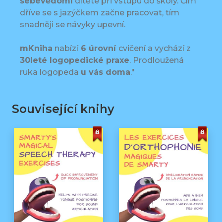
sebevědomí
dítěte při vstupu do školy. Čím
dříve se s jazýčkem začne pracovat, tím
snadněji se návyky upevní.
mKniha
nabízí
6 úrovní
cvičení a vychází z
30leté logopedické praxe
. Prodloužená
ruka logopeda
u vás doma
."
Související knihy