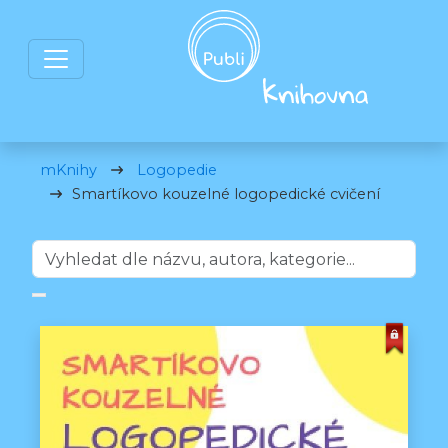
mKnihy
Logopedie
Smartíkovo kouzelné logopedické cvičení