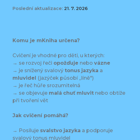
Poslední aktualizace:
21. 7. 2026
Komu je mKniha určena?
Cvičení je vhodné pro děti, u kterých:
→ se rozvoj řeči
opožďuje
nebo
vázne
→ je snížený svalový
tonus
jazyka
a
mluvidel
(jazýček působí „líně")
→ je řeč hůře srozumitelná
→ se objevuje
malá
chuť
mluvit
nebo obtíže
při tvoření vět
Jak cvičení pomáhá?
→ Posiluje
svalstvo
jazyka
a podporuje
svalový tonus mluvidel