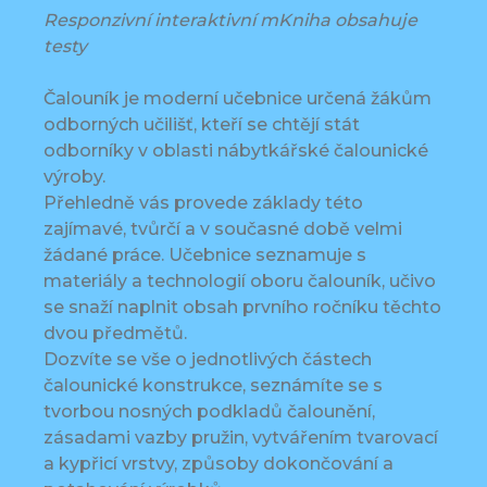
Responzivní interaktivní mKniha obsahuje
testy
Čalouník je moderní učebnice určená žákům
odborných učilišť, kteří se chtějí stát
odborníky v oblasti nábytkářské čalounické
výroby.
Přehledně vás provede základy této
zajímavé, tvůrčí a v současné době velmi
žádané práce. Učebnice seznamuje s
materiály a technologií oboru čalouník, učivo
se snaží naplnit obsah prvního ročníku těchto
dvou předmětů.
Dozvíte se vše o jednotlivých částech
čalounické konstrukce, seznámíte se s
tvorbou nosných podkladů čalounění,
zásadami vazby pružin, vytvářením tvarovací
a kypřicí vrstvy, způsoby dokončování a