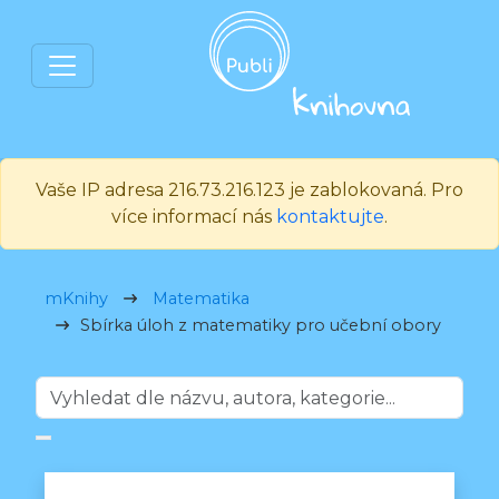
Vaše IP adresa 216.73.216.123 je zablokovaná. Pro
více informací nás
kontaktujte
.
mKnihy
Matematika
Sbírka úloh z matematiky pro učební obory