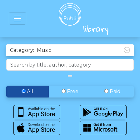
Category:
All
Free
Paid