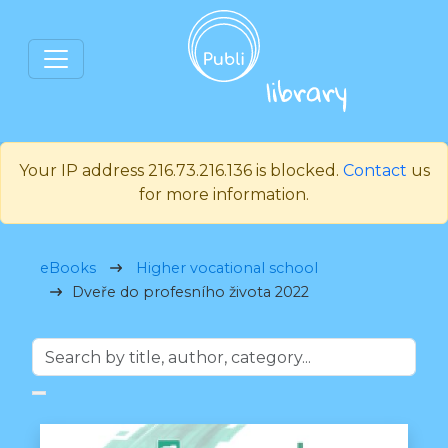
Your IP address 216.73.216.136 is blocked.
Contact
us
for more information.
eBooks
Higher vocational school
Dveře do profesního života 2022