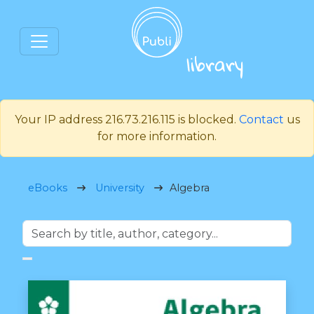
Your IP address 216.73.216.115 is blocked.
Contact
us
for more information.
eBooks
University
Algebra