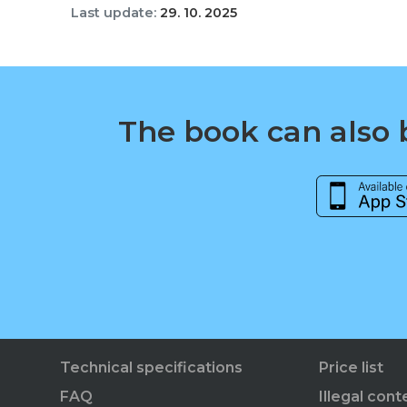
Last update:
29. 10. 2025
The book can also b
Technical specifications
Price list
FAQ
Illegal cont