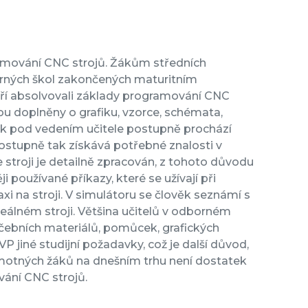
gramování CNC strojů. Žákům středních
rných škol zakončených maturitním
eří absolvovali základy programování CNC
sou doplněny o grafiku, vzorce, schémata,
Žák pod vedením učitele postupně prochází
Postupně tak získává potřebné znalosti v
stroji je detailně zpracován, z tohoto důvodu
i používané příkazy, které se užívají při
xi na stroji. V simulátoru se člověk seznámí s
reálném stroji. Většina učitelů v odborném
čebních materiálů, pomůcek, grafických
P jiné studijní požadavky, což je další důvod,
amotných žáků na dnešním trhu není dostatek
ání CNC strojů.