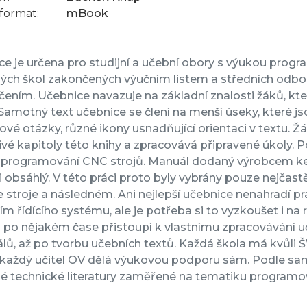
format:
mBook
e je určena pro studijní a učební obory s výukou pro
́ch škol zakončených výučním listem a středních odbo
ením. Učebnice navazuje na základní znalosti žáků, kt
 Samotný text učebnice se člení na menší úseky, které j
vé otázky, různé ikony usnadňující orientaci v textu. 
ivé kapitoly této knihy a zpracovává připravené úkoly. 
 programování CNC strojů. Manuál dodaný výrobcem ke 
i obsáhlý. V této práci proto byly vybrány pouze nejčastěj
 stroje a následném. Ani nejlepší učebnice nenahradí pra
m řídícího systému, ale je potřeba si to vyzkoušet i na 
u po nějakém čase přistoupí k vlastnímu zpracovávání u
lů, až po tvorbu učebních textů. Každá škola má kvůli ŠV
 každý učitel OV dělá výukovou podporu sám. Podle s
é technické literatury zaměřené na tematiku programov