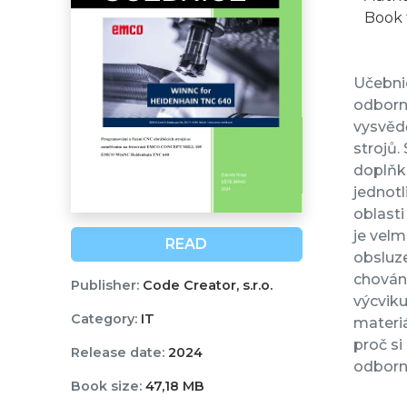
Book 
Učebnic
odborny
vysvědč
strojů.
doplňko
jednotl
oblasti
je velm
READ
obsluze
chování
Publisher:
Code Creator, s.r.o.
výcvik
Category:
IT
materiá
proč si
Release date:
2024
odborn
Book size:
47,18 MB