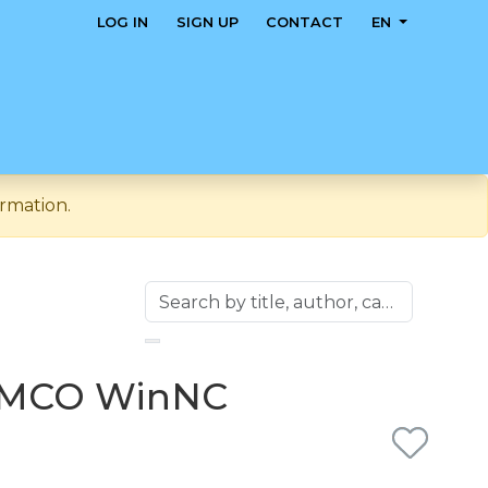
LOG IN
SIGN UP
CONTACT
EN
rmation.
 EMCO WinNC