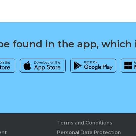
e found in the app, which 
Terms and Conditions
ent
Personal Data Protection