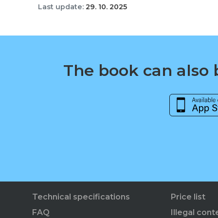
Last update:
29. 10. 2025
The book can also b
Technical specifications
Price list
FAQ
Illegal cont