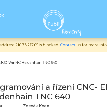
OK
address 216.73.217.65 is blocked.
Contact
us for more info
EMCO WinNC Heidenhain TNC 640
gramování a řízení CNC-
denhain TNC 640
r:
Zdeněk Knap