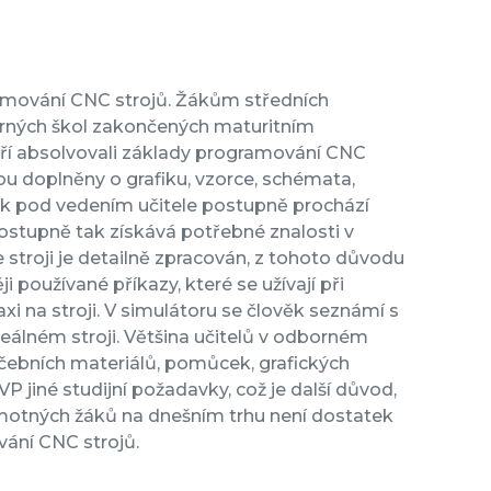
gramování CNC strojů. Žákům středních
rných škol zakončených maturitním
eří absolvovali základy programování CNC
sou doplněny o grafiku, vzorce, schémata,
Žák pod vedením učitele postupně prochází
Postupně tak získává potřebné znalosti v
stroji je detailně zpracován, z tohoto důvodu
i používané příkazy, které se užívají při
xi na stroji. V simulátoru se člověk seznámí s
reálném stroji. Většina učitelů v odborném
čebních materiálů, pomůcek, grafických
P jiné studijní požadavky, což je další důvod,
amotných žáků na dnešním trhu není dostatek
ání CNC strojů.