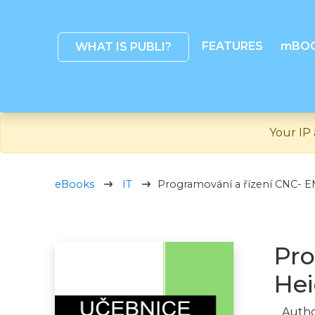
FEATURES
mBO
WHAT IS PUBLI?
Your IP 
eBooks
IT
Programování a řízení CNC- 
Pro
Hei
Autho