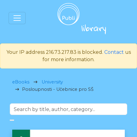
Your IP address 216.73.217.83 is blocked.
Contact
us
for more information.
eBooks
University
Posloupnosti - Učebnice pro SŠ