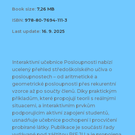
Book size:
7,26 MB
ISBN:
978-80-7694-111-3
Last update:
16. 9. 2025
Interaktivní učebnice Posloupnosti nabízí
ucelený přehled středoškolského učiva o
posloupnostech – od aritmetické a
geometrické posloupnosti přes rekurentní
vzorce až po součty členů. Díky praktickým
příkladům, které propojují teorii s reálnými
situacemi, a interaktivním prvkům
podporujícím aktivní zapojení studentů,
usnadňuje učebnice pochopení i procvičení
probírané látky. Publikace je součástí řady
vydávané pod záštitou PřF JU a je propojena