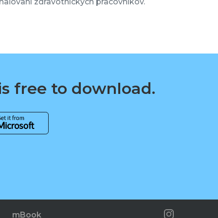
aľovaní zdravotníckych pracovníkov.
is free to download.
mBook