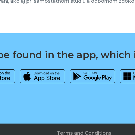
vaní, ako aj pri samostatnom štúdiu a odbornom zdokon
e found in the app, which 
Terms and Conditions