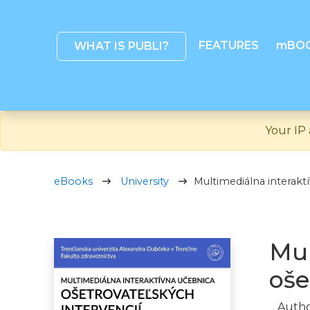
FEATURES
mBO
WHAT IS PUBLI?
Your IP 
eBooks
University
Multimediálna interakt
Mul
oše
Autho