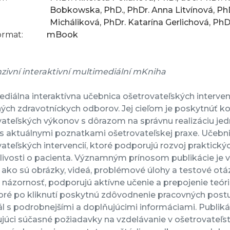
Bobkowska, PhD., PhDr. Anna Litvínová, PhD
Micháliková, PhDr. Katarína Gerlichová, PhD.
ormat:
mBook
zivní interaktivní multimediální mKniha
diálna interaktívna učebnica ošetrovateľských interven
ných zdravotníckych odborov. Jej cieľom je poskytnúť 
ateľských výkonov s dôrazom na správnu realizáciu jed
s aktuálnymi poznatkami ošetrovateľskej praxe. Učebni
ateľských intervencií, ktoré podporujú rozvoj praktický
livosti o pacienta. Významným prínosom publikácie je v
 ako sú obrázky, videá, problémové úlohy a testové otá
 názornosť, podporujú aktívne učenie a prepojenie teóri
oré po kliknutí poskytnú zdôvodnenie pracovných postu
l s podrobnejšími a doplňujúcimi informáciami. Publiká
ujúci súčasné požiadavky na vzdelávanie v ošetrovateľs