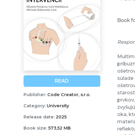
Book f
Respon
Multime
príbuz
ošetrov
súlade 
READ
ošetrov
starost
Publisher:
Code Creator, s.r.o.
prvkov,
Category:
University
zvyšujú
oka, kt
Release date:
2025
materiá
Book size:
573,52 MB
reflekt