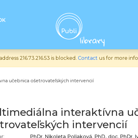
OK
address 216.73.216.53 is blocked.
Contact
us for more info
ívna učebnica ošetrovateľských intervencií
timediálna interaktívna u
trovateľských intervencií
r:
PhDr. Nikoleta Poliaková, PhD., doc. PhDr. 