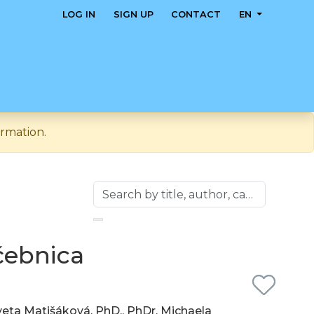
LOG IN
SIGN UP
CONTACT
EN
rmation.
čebnica
Iveta Matišáková, PhD., PhDr. Michaela