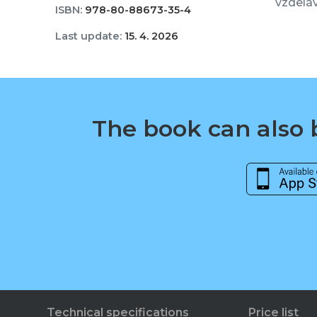
vzdelá
ISBN:
978-80-88673-35-4
Last update:
15. 4. 2026
The book can also b
Technical specifications
Price list