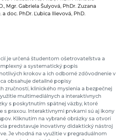
., Mgr. Gabriela Šulyová, PhDr. Zuzana
 a doc. PhDr. Ľubica Ilievová, PhD.
cií je určená študentom ošetrovateľstva a
komplexný a systematický popis
notlivých krokov a ich odborné zdôvodnenie v
ca obsahuje detailné popisy
ch zručností, klinického myslenia a bezpečnej
yužitie multimediálnych a interaktívnych
zky s poskytnutím spätnej väzby, ktoré
e s praxou. Interaktívnymi prvkami sú aj ikony
pov. Kliknutím na vybrané obrázky sa otvorí
cia predstavuje inovatívny didaktický nástroj
tve. Je vhodná na využitie v pregraduálnom