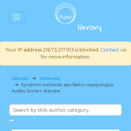
Your IP address 216.73.217.103 is blocked.
Contact
us
for more information.
eBooks
University
Syndróm krehkosti ako faktor ovplyvňujúci
kvalitu života v starobe