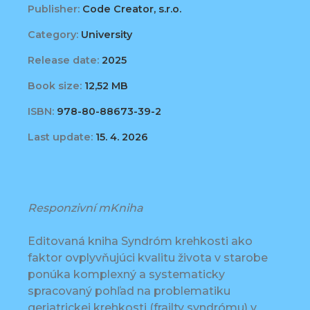
Publisher:
Code Creator, s.r.o.
Category:
University
Release date:
2025
Book size:
12,52 MB
ISBN:
978-80-88673-39-2
Last update:
15. 4. 2026
Responzivní mKniha
Editovaná kniha Syndróm krehkosti ako
faktor ovplyvňujúci kvalitu života v starobe
ponúka komplexný a systematicky
spracovaný pohľad na problematiku
geriatrickej krehkosti (frailty syndrómu) v