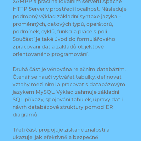
XAMPP a prací na lokálním serveru Apache
HTTP Server v prostředí localhost. Následuje
podrobný výklad základní syntaxe jazyka –
proměnných, datových typů, operátorů,
podmínek, cyklů, funkcí a práce s poli.
Součástí je také úvod do formulářového
zpracování dat a základů objektově
orientovaného programování.
Druhá část je věnována relačním databázím.
Čtenář se naučí vytvářet tabulky, definovat
vztahy mezi nimi a pracovat s databázovým
jazykem MySQL. Výklad zahrnuje základní
SQL příkazy, spojování tabulek, úpravy dat i
návrh databázové struktury pomocí ER
diagramů.
Třetí část propojuje získané znalosti a
ukazuje, jak efektivně a bezpečně