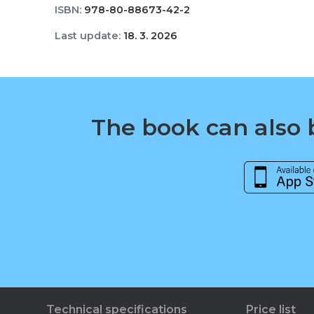
ISBN:
978-80-88673-42-2
Last update:
18. 3. 2026
The book can also b
Technical specifications
Price list