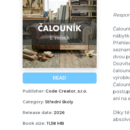
Responz
Čalouní
nábytk
Přehled
seznamu
dvou p
Dozvíte
čalouně
výrobk
READ
Čalouni
Publisher:
Code Creator, s.r.o.
postup
ani na 
Category:
Střední školy
Díky té
Release date:
2026
absolvo
Book size:
11,58 MB