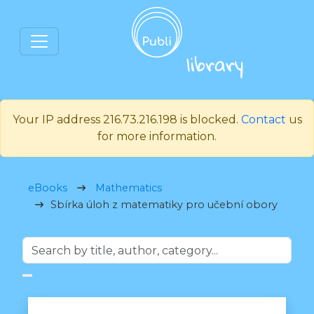
Your IP address 216.73.216.198 is blocked.
Contact
us
for more information.
eBooks
Mathematics
Sbírka úloh z matematiky pro učební obory