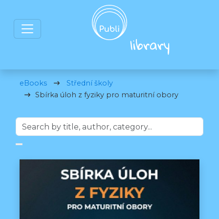
eBooks
Střední školy
Sbírka úloh z fyziky pro maturitní obory