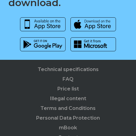
download.
Technical specifications
FAQ
Price list
Illegal content
Terms and Conditions
Personal Data Protection
mBook