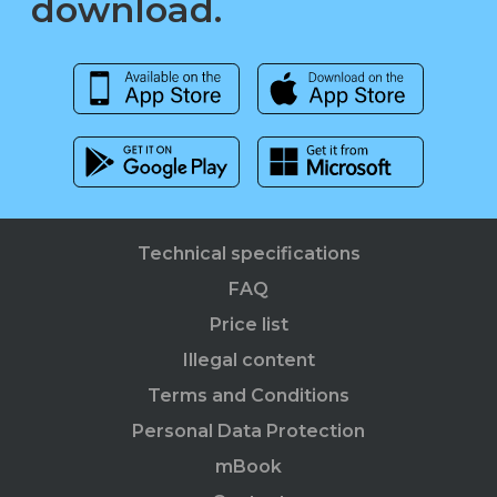
download.
Technical specifications
FAQ
Price list
Illegal content
Terms and Conditions
Personal Data Protection
mBook