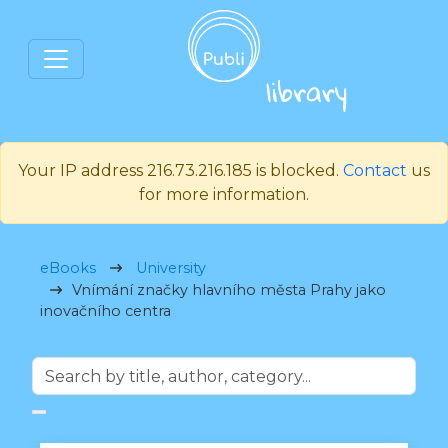
Your IP address 216.73.216.185 is blocked.
Contact
us
for more information.
eBooks
University
Vnímání značky hlavního města Prahy jako
inovačního centra