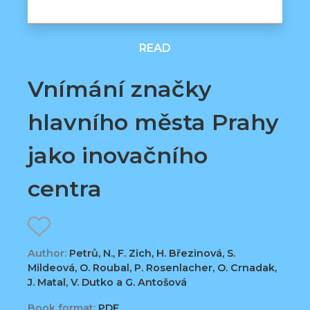
READ
Vnímání značky
hlavního města Prahy
jako inovačního
centra
Author:
Petrů, N., F. Zich, H. Březinová, S.
Mildeová, O. Roubal, P. Rosenlacher, O. Crnadak,
J. Matal, V. Dutko a G. Antošová
Book format:
PDF