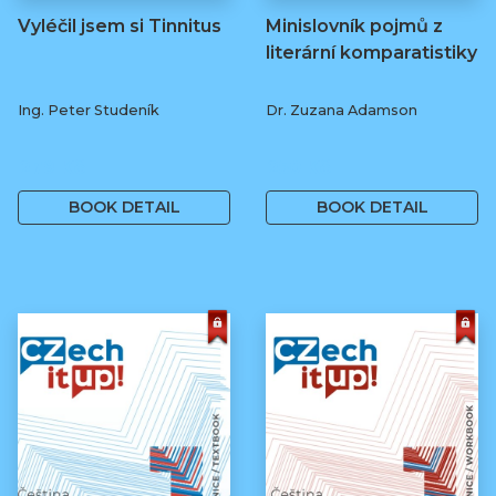
Vyléčil jsem si Tinnitus
Minislovník pojmů z
literární komparatistiky
Ing. Peter Studeník
Dr. Zuzana Adamson
279 Kč
250 Kč
BOOK DETAIL
BOOK DETAIL