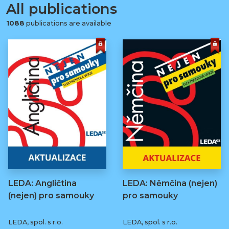
All publications
1088
publications are available
LEDA: Angličtina
LEDA: Němčina (nejen)
(nejen) pro samouky
pro samouky
LEDA, spol. s r.o.
LEDA, spol. s r.o.