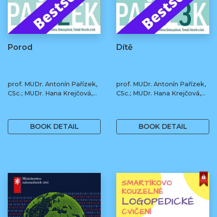
Porod
Dítě
prof. MUDr. Antonín Pařízek,
prof. MUDr. Antonín Pařízek,
CSc.; MUDr. Hana Krejčová,
CSc.; MUDr. Hana Krejčová,
Ph.D.; MUDr. Milena
Ph.D.; MUDr. Milena
490 Kč
490 Kč
Dokoupilová; prof. MUDr.
Dokoupilová; prof. MUDr.
Tomáš Honzík, Ph.D. a kol.
Tomáš Honzík, Ph.D. a kol.
BOOK DETAIL
BOOK DETAIL