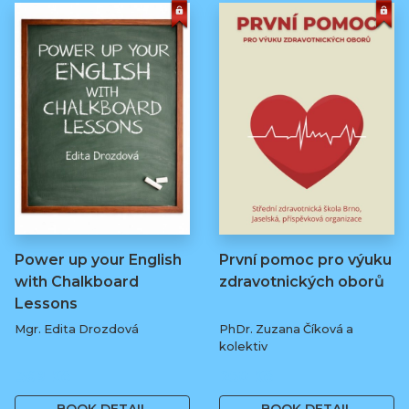
Power up your English
První pomoc pro výuku
with Chalkboard
zdravotnických oborů
Lessons
Mgr. Edita Drozdová
PhDr. Zuzana Číková a
kolektiv
369 Kč
250 Kč