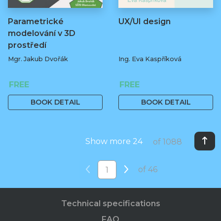
Parametrické
UX/UI design
modelování v 3D
prostředí
Mgr. Jakub Dvořák
Ing. Eva Kaspříková
FREE
FREE
BOOK DETAIL
BOOK DETAIL
Show more 24
of 1088
of 46
Technical specifications
FAQ