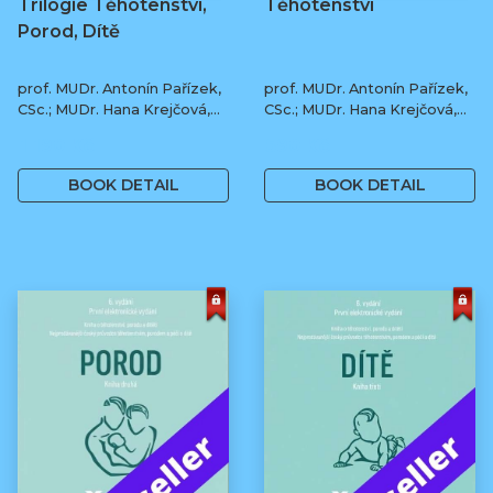
Trilogie Těhotenství,
Těhotenství
Porod, Dítě
prof. MUDr. Antonín Pařízek,
prof. MUDr. Antonín Pařízek,
CSc.; MUDr. Hana Krejčová,
CSc.; MUDr. Hana Krejčová,
Ph.D.; MUDr. Milena
Ph.D.; prof. MUDr. Tomáš
1 190 Kč
590 Kč
Dokoupilová; prof. MUDr.
Honzík, Ph.D. a kol.
Tomáš Honzík, Ph.D. a kol.
BOOK DETAIL
BOOK DETAIL