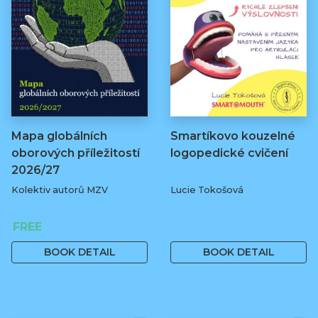
Mapa globálních
Smartíkovo kouzelné
oborových příležitostí
logopedické cvičení
2026/27
Kolektiv autorů MZV
Lucie Tokošová
FREE
580 Kč
BOOK DETAIL
BOOK DETAIL