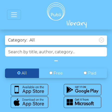
Category:
All
Free
Paid