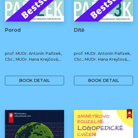
Porod
Dítě
prof. MUDr. Antonín Pařízek,
prof. MUDr. Antonín Pařízek,
CSc.; MUDr. Hana Krejčová,
CSc.; MUDr. Hana Krejčová,
Ph.D.; MUDr. Milena
Ph.D.; MUDr. Milena
490 Kč
490 Kč
Dokoupilová; prof. MUDr.
Dokoupilová; prof. MUDr.
Tomáš Honzík, Ph.D. a kol.
Tomáš Honzík, Ph.D. a kol.
BOOK DETAIL
BOOK DETAIL