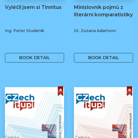
Vyléčil jsem si Tinnitus
Minislovník pojmů z
literární komparatistiky
Ing. Peter Studeník
Dr. Zuzana Adamson
279 Kč
250 Kč
BOOK DETAIL
BOOK DETAIL