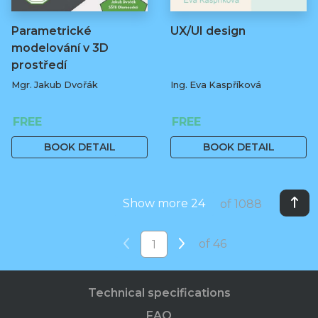
Parametrické
UX/UI design
modelování v 3D
prostředí
Mgr. Jakub Dvořák
Ing. Eva Kaspříková
FREE
FREE
BOOK DETAIL
BOOK DETAIL
Show more 24
of 1088
of 46
Technical specifications
FAQ