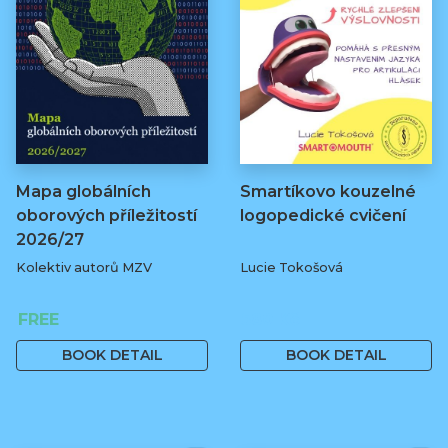
Mapa globálních
Smartíkovo kouzelné
oborových příležitostí
logopedické cvičení
2026/27
Kolektiv autorů MZV
Lucie Tokošová
FREE
580 Kč
BOOK DETAIL
BOOK DETAIL