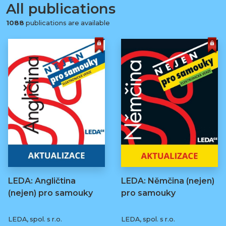
All publications
1088
publications are available
LEDA: Angličtina
LEDA: Němčina (nejen)
(nejen) pro samouky
pro samouky
LEDA, spol. s r.o.
LEDA, spol. s r.o.