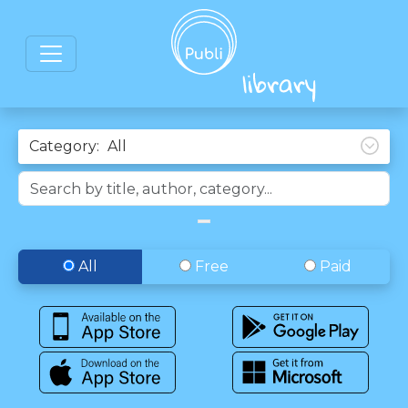
Category:
All
Free
Paid