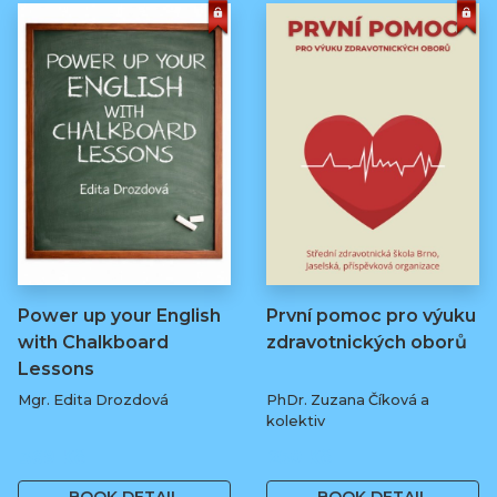
Power up your English
První pomoc pro výuku
with Chalkboard
zdravotnických oborů
Lessons
Mgr. Edita Drozdová
PhDr. Zuzana Číková a
kolektiv
369 Kč
250 Kč