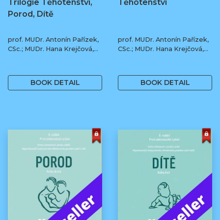
Trilogie Těhotenství,
Těhotenství
Porod, Dítě
prof. MUDr. Antonín Pařízek,
prof. MUDr. Antonín Pařízek,
CSc.; MUDr. Hana Krejčová,
CSc.; MUDr. Hana Krejčová,
Ph.D.; MUDr. Milena
Ph.D.; prof. MUDr. Tomáš
1 190 Kč
590 Kč
Dokoupilová; prof. MUDr.
Honzík, Ph.D. a kol.
Tomáš Honzík, Ph.D. a kol.
BOOK DETAIL
BOOK DETAIL