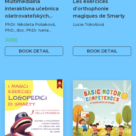
Multimediálna
Les exercices
interaktívna učebnica
d’orthophonie
ošetrovateľských…
magiques de Smarty
PhDr. Nikoleta Poliaková,
Lucie Tokošová
PhD., doc. PhDr. Iveta
Matišáková, PhD., PhDr.
FREE
580 Kč
Michaela Bobkowska, PhD.,
PhDr. Anna Litvínová, PhD.,
BOOK DETAIL
BOOK DETAIL
Mgr. Gabriela Šulyová, PhDr.
Zuzana Micháliková, PhDr.
Katarína Gerlichová, PhD. a
doc. PhDr. Ľubica Ilievová,
PhD.