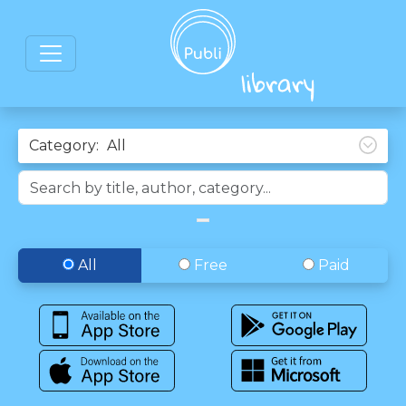
Category:
All
Free
Paid