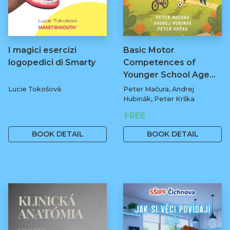
I magici esercizi
Basic Motor
logopedici di Smarty
Competences of
Younger School Age…
Lucie Tokošová
Peter Mačura, Andrej
Hubinák, Peter Krška
580 Kč
FREE
BOOK DETAIL
BOOK DETAIL