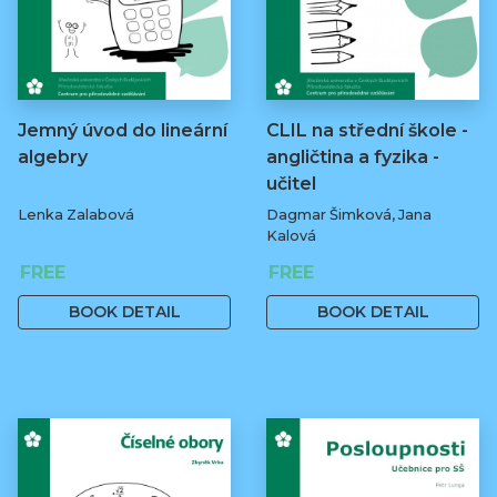
Jemný úvod do lineární
CLIL na střední škole -
algebry
angličtina a fyzika -
učitel
Lenka Zalabová
Dagmar Šimková, Jana
Kalová
FREE
FREE
BOOK DETAIL
BOOK DETAIL