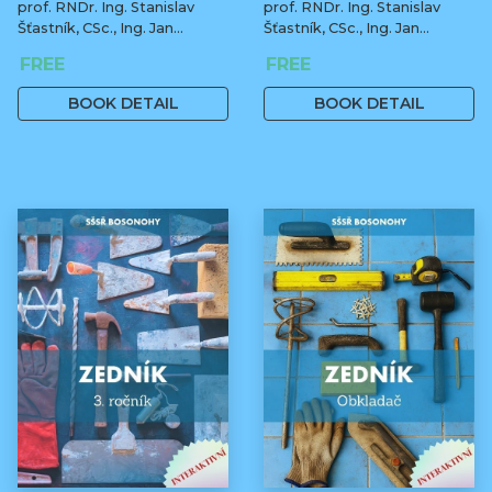
prof. RNDr. Ing. Stanislav
prof. RNDr. Ing. Stanislav
Šťastník, CSc., Ing. Jan
Šťastník, CSc., Ing. Jan
Čermák, Ph.D., Bc. Jiří Stehno
Čermák, Ph.D., Bc. Jiří Stehno
FREE
FREE
BOOK DETAIL
BOOK DETAIL