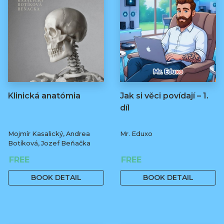
Klinická anatómia
Jak si věci povídají – 1.
díl
Mojmír Kasalický, Andrea
Mr. Eduxo
Botíková, Jozef Beňačka
FREE
FREE
BOOK DETAIL
BOOK DETAIL