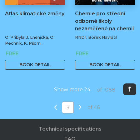
Atlas klimatické změny
Chemie pro střední
odborné školy
nezaměřené na chemii
O. Přibyla, J. Lněnička, O.
RNDr. Bořek Navrátil
Pechník, K. Pšorn
Zákopčanová
FREE
FREE
BOOK DETAIL
BOOK DETAIL
Show more 24
of 1088
of 46
Technical specifications
FAQ