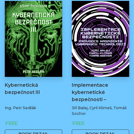
Kybernetická
Implementace
bezpečnost III
kybernetické
bezpečnosti –
průvodce…
Ing. Petr Sedlák
Jiří Balej, Cyril Klimeš, Tomáš
Sochor
FREE
FREE