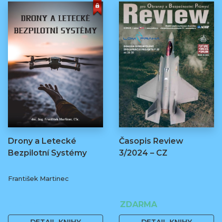
Drony a Letecké
Časopis Review
Bezpilotní Systémy
3/2024 – CZ
František Martinec
380 Kč
ZDARMA