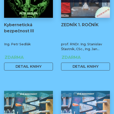
Kybernetická
ZEDNÍK 1. ROČNÍK
bezpečnost III
Ing. Petr Sedlák
prof. RNDr. Ing. Stanislav
Šťastník, CSc., Ing. Jan
Čermák, Ph.D., Bc. Jiří Stehno
ZDARMA
ZDARMA
DETAIL KNIHY
DETAIL KNIHY