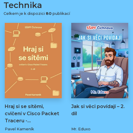
Technika
Celkem je k dispozici
80
publikací
Hraj si se sítěmi,
Jak si věci povídají – 2.
cvičení v Cisco Packet
díl
Traceru -…
Pavel Kameník
Mr. Eduxo