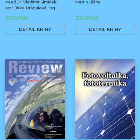
PaedDr. Vladimír Šimíček,
Martin Bláha
Mgr. Jitka Drápalová, Ing.
Václav Ilčík
ZDARMA
ZDARMA
DETAIL KNIHY
DETAIL KNIHY