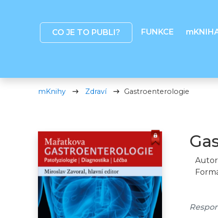
FUNKCE
mKNIH
CO JE TO PUBLI?
mKnihy
Zdraví
Gastroenterologie
Gas
Autor
Formá
Respon