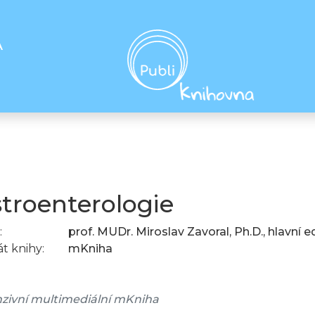
A
troenterologie
:
prof. MUDr. Miroslav Zavoral, Ph.D., hlavní e
t knihy:
mKniha
zivní multimediální mKniha