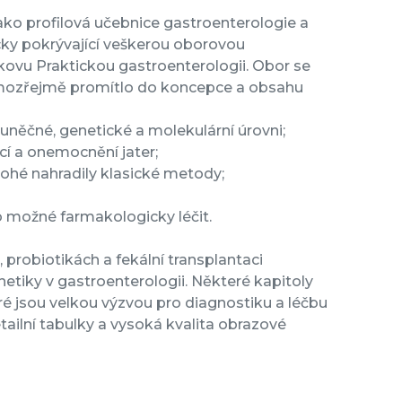
o profilová učebnice gastroenterologie a
cky pokrývající veškerou oborovou
ovu Praktickou gastroenterologii. Obor se
samozřejmě promítlo do koncepce a obsahu
něčné, genetické a molekulární úrovni;
cí a onemocnění jater;
nohé nahradily klasické metody;
o možné farmakologicky léčit.
 probiotikách a fekální transplantaci
tiky v gastroenterologii. Některé kapitoly
é jsou velkou výzvou pro diagnostiku a léčbu
tailní tabulky a vysoká kvalita obrazové