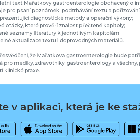
etní text Mařatkovy gastroenterologie obohacený o int
oje pro psaní poznámek, podtrhávání textu a pořizování
 prezentující diagnostické metody a operační výkony;
vé otázky, které prověří znalost přečtené kapitoly;
řené seznamy literatury k jednotlivým kapitolám;
delné aktualizace textu i doprovodných materiálů.
esvědčeni, že Mařatkova gastroenterologie bude patřit
á pro mediky, zdravotníky, gastroenterology a všechny,
í klinické praxe.
e v aplikaci, která je ke st