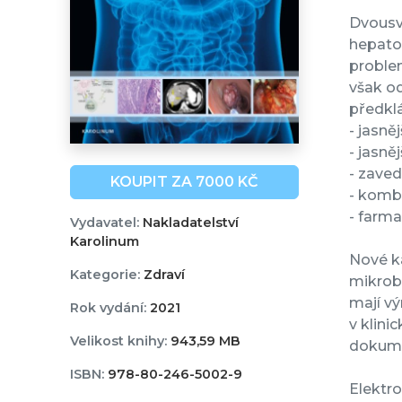
Dvousv
hepato
problem
však od
předklá
- jasn
- jasně
- zaved
KOUPIT ZA 7000 KČ
- komb
- farma
Vydavatel:
Nakladatelství
Karolinum
Nové ka
Kategorie:
Zdraví
mikrobi
mají vý
Rok vydání:
2021
v klini
Velikost knihy:
943,59 MB
dokume
ISBN:
978-80-246-5002-9
Elektro