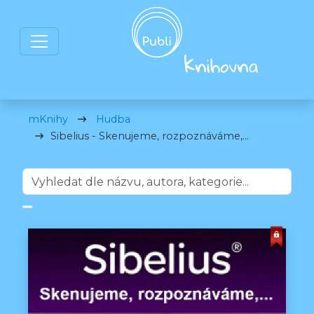
mKnihy
Hudba
Sibelius - Skenujeme, rozpoznáváme,...