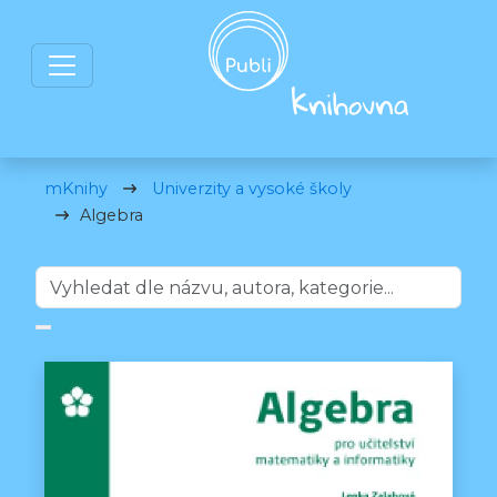
mKnihy
Univerzity a vysoké školy
Algebra